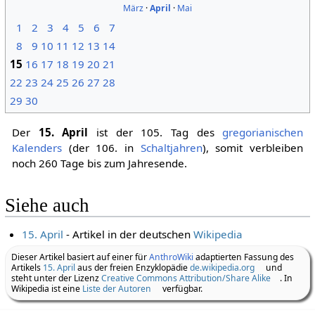
März
·
April
·
Mai
1
2
3
4
5
6
7
8
9
10
11
12
13
14
15
16
17
18
19
20
21
22
23
24
25
26
27
28
29
30
Der
15. April
ist der 105. Tag des
gregorianischen
Kalenders
(der 106. in
Schaltjahren
), somit verbleiben
noch 260 Tage bis zum Jahresende.
Siehe auch
15. April
- Artikel in der deutschen
Wikipedia
Dieser Artikel basiert auf einer für
AnthroWiki
adaptierten Fassung des
Artikels
15. April
aus der freien Enzyklopädie
de.wikipedia.org
und
steht unter der Lizenz
Creative Commons Attribution/Share Alike
. In
Wikipedia ist eine
Liste der Autoren
verfügbar.