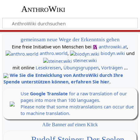
AnthroWiki
gemeinsam neue Wege der Erkenntnis gehen
Eine freie Initiative von Menschen bei
anthrowiki.at
,
anthro.world
,
biodyn.wiki
und
steiner.wiki
mit online
Lesekreisen
,
Übungsgruppen
,
Vorträgen
...
Wie Sie die Entwicklung von AnthroWiki durch Ihre
Spende unterstützen können, erfahren Sie hier
.
Use
Google Translate
for a raw translation of our
pages into more than 100 languages.
Please note that some mistranslations can occur due
to machine translation.
Alle Banner auf einen Klick
Rudolf Steiner: Der Seelen