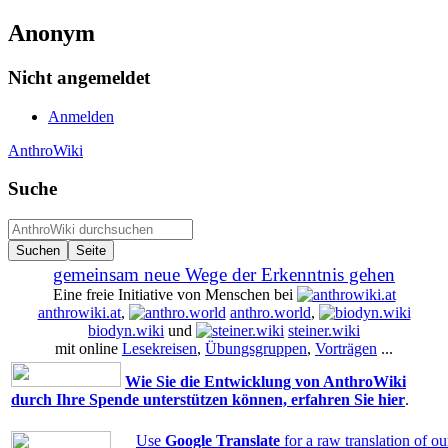
Anonym
Nicht angemeldet
Anmelden
AnthroWiki
Suche
gemeinsam neue Wege der Erkenntnis gehen
Eine freie Initiative von Menschen bei
anthrowiki.at
,
anthro.world
,
biodyn.wiki
und
steiner.wiki
mit online
Lesekreisen
,
Übungsgruppen
,
Vorträgen
...
Wie Sie die Entwicklung von AnthroWiki
durch Ihre Spende unterstützen können, erfahren Sie hier
.
Use
Google Translate
for a raw translation of o