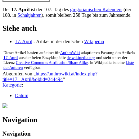
Der
17. April
ist der 107. Tag des
gregorianischen Kalenders
(der
108. in
Schaltjahren
), somit bleiben 258 Tage bis zum Jahresende.
Siehe auch
17. April
- Artikel in der deutschen
Wikipedia
Dieser Artikel basiert auf einer für
AnthroWiki
adaptierten Fassung des Artikels
17. April
aus der freien Enzyklopädie
de.wikipedia.org
und steht unter der
Lizenz
Creative Commons Attribution/Share Alike
. In Wikipedia ist eine
Liste
der Autoren
verfügbar.
Abgerufen von „
https://anthrowiki.at/index.php?
title=17._April&oldid=244494
“
Kategorie
:
Datum
Navigation
Navigation