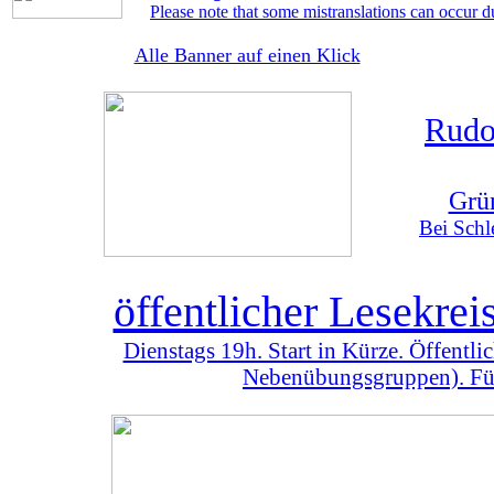
Please note that some mistranslations can occur d
Alle Banner auf einen Klick
Rudo
Grü
Bei Schl
öffentlicher Lesekre
Dienstags 19h. Start in Kürze. Öffentl
Nebenübungsgruppen). Für 