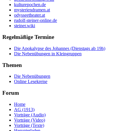
kulturepochen.de
mysteriendramen.at
odysseetheater.at
rudolf-steiner-online.de
steiner.wiki
Regelmäßige Termine
Die Apokalypse des Johannes (Dienstags ab 19h)
Die Nebenübungen in Kleingruppen
Themen
Die Nebenübungen
Online Lesekreise
Forum
Home
AG (1913)
Vorträge (Audio)
Vorträge (Video)
Vorträge (Texte)
Herunterladen