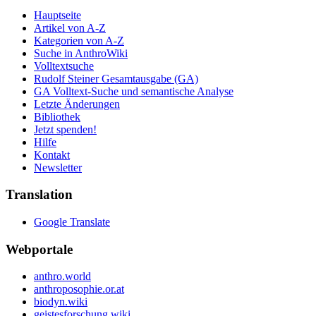
Hauptseite
Artikel von A-Z
Kategorien von A-Z
Suche in AnthroWiki
Volltextsuche
Rudolf Steiner Gesamtausgabe (GA)
GA Volltext-Suche und semantische Analyse
Letzte Änderungen
Bibliothek
Jetzt spenden!
Hilfe
Kontakt
Newsletter
Translation
Google Translate
Webportale
anthro.world
anthroposophie.or.at
biodyn.wiki
geistesforschung.wiki