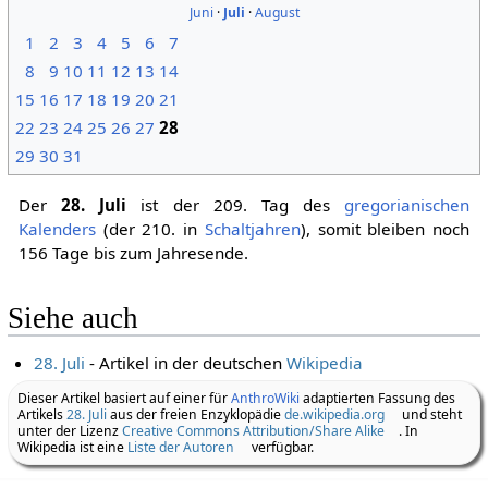
Juni
·
Juli
·
August
1
2
3
4
5
6
7
8
9
10
11
12
13
14
15
16
17
18
19
20
21
22
23
24
25
26
27
28
29
30
31
Der
28. Juli
ist der 209. Tag des
gregorianischen
Kalenders
(der 210. in
Schaltjahren
), somit bleiben noch
156 Tage bis zum Jahresende.
Siehe auch
28. Juli
- Artikel in der deutschen
Wikipedia
Dieser Artikel basiert auf einer für
AnthroWiki
adaptierten Fassung des
Artikels
28. Juli
aus der freien Enzyklopädie
de.wikipedia.org
und steht
unter der Lizenz
Creative Commons Attribution/Share Alike
. In
Wikipedia ist eine
Liste der Autoren
verfügbar.