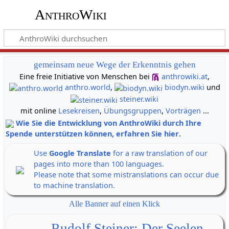
AnthroWiki
gemeinsam neue Wege der Erkenntnis gehen
Eine freie Initiative von Menschen bei
anthrowiki.at
,
anthro.world
,
biodyn.wiki
und
steiner.wiki
mit online
Lesekreisen
,
Übungsgruppen
,
Vorträgen
...
Wie Sie die Entwicklung von AnthroWiki durch Ihre
Spende unterstützen können, erfahren Sie hier
.
Use
Google Translate
for a raw translation of our
pages into more than 100 languages.
Please note that some mistranslations can occur due
to machine translation.
Alle Banner auf einen Klick
Rudolf Steiner: Der Seelen