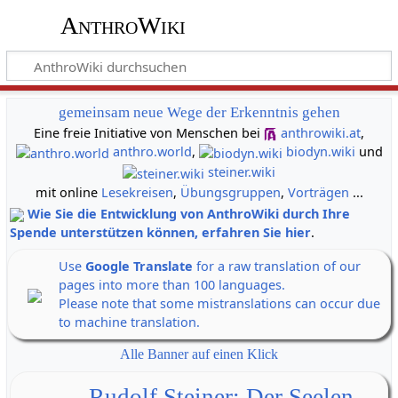
AnthroWiki
gemeinsam neue Wege der Erkenntnis gehen
Eine freie Initiative von Menschen bei
anthrowiki.at
,
anthro.world
,
biodyn.wiki
und
steiner.wiki
mit online
Lesekreisen
,
Übungsgruppen
,
Vorträgen
...
Wie Sie die Entwicklung von AnthroWiki durch Ihre
Spende unterstützen können, erfahren Sie hier
.
Use
Google Translate
for a raw translation of our
pages into more than 100 languages.
Please note that some mistranslations can occur due
to machine translation.
Alle Banner auf einen Klick
Rudolf Steiner: Der Seelen