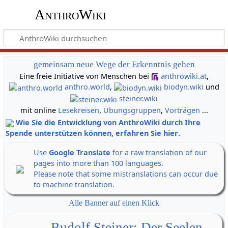
AnthroWiki
gemeinsam neue Wege der Erkenntnis gehen
Eine freie Initiative von Menschen bei
anthrowiki.at
,
anthro.world
,
biodyn.wiki
und
steiner.wiki
mit online
Lesekreisen
,
Übungsgruppen
,
Vorträgen
...
Wie Sie die Entwicklung von AnthroWiki durch Ihre
Spende unterstützen können, erfahren Sie hier
.
Use
Google Translate
for a raw translation of our
pages into more than 100 languages.
Please note that some mistranslations can occur due
to machine translation.
Alle Banner auf einen Klick
Rudolf Steiner: Der Seelen