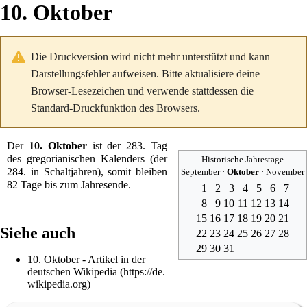
10. Oktober
Die Druckversion wird nicht mehr unterstützt und kann
Darstellungsfehler aufweisen. Bitte aktualisiere deine
Browser-Lesezeichen und verwende stattdessen die
Standard-Druckfunktion des Browsers.
Der
10. Oktober
ist der 283. Tag
des
gregorianischen Kalenders
(der
Historische Jahrestage
284. in
Schaltjahren
), somit bleiben
September
·
Oktober
·
November
82 Tage bis zum Jahresende.
1
2
3
4
5
6
7
8
9
10
11
12
13
14
15
16
17
18
19
20
21
Siehe auch
22
23
24
25
26
27
28
29
30
31
10. Oktober
- Artikel in der
deutschen
Wikipedia