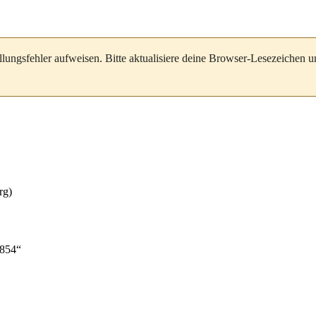
llungsfehler aufweisen. Bitte aktualisiere deine Browser-Lesezeichen 
3854
“