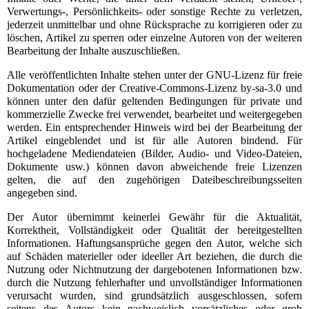
Verwertungs-, Persönlichkeits- oder sonstige Rechte zu verletzen,
jederzeit unmittelbar und ohne Rücksprache zu korrigieren oder zu
löschen, Artikel zu sperren oder einzelne Autoren von der weiteren
Bearbeitung der Inhalte auszuschließen.
Alle veröffentlichten Inhalte stehen unter der
GNU-Lizenz für freie
Dokumentation
oder der
Creative-Commons-Lizenz by-sa-3.0
und
können unter den dafür geltenden Bedingungen für private und
kommerzielle Zwecke frei verwendet, bearbeitet und weitergegeben
werden. Ein entsprechender Hinweis wird bei der Bearbeitung der
Artikel eingeblendet und ist für alle Autoren bindend. Für
hochgeladene Mediendateien (Bilder, Audio- und Video-Dateien,
Dokumente usw.) können davon abweichende freie Lizenzen
gelten, die auf den zugehörigen Dateibeschreibungsseiten
angegeben sind.
Der Autor übernimmt keinerlei Gewähr für die Aktualität,
Korrektheit, Vollständigkeit oder Qualität der bereitgestellten
Informationen. Haftungsansprüche gegen den Autor, welche sich
auf Schäden materieller oder ideeller Art beziehen, die durch die
Nutzung oder Nichtnutzung der dargebotenen Informationen bzw.
durch die Nutzung fehlerhafter und unvollständiger Informationen
verursacht wurden, sind grundsätzlich ausgeschlossen, sofern
seitens des Autors kein nachweislich vorsätzliches oder grob