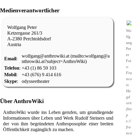
Medienverantwortlicher
Wolfgang Peter
Wo
Ketzergasse 261/3
lfg
A-2380 Perchtoldsdorf
ang
Austria
Pet
er
wolfgang@anthrowiki.at
Email
:
Fot
o:
Telefon
:
+43 (1) 86 59 103
Fra
Mobil
:
+43 (676) 9 414 616
nco
Skype
:
odysseetheater
is
Ha
gd
Über AnthroWiki
orn
AnthroWiki
wurde ins Leben gerufen, um grundlegende
Informationen über Leben und Werk
Rudolf Steiners
und
der von ihm begründeten
Anthroposophie
einer breiten
Öffentlichkeit zugänglich zu machen.