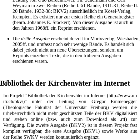
Weyman
in zwei Reihen (Reihe I: 61 Bände, 1911-31; Reihe II:
20 Bände, 1932-38; BKV2) ausschließlich im Kösel-Verlag,
Kempten. Es existiert nur zur ersten Reihe ein Generalregister
(bearb. Johannes E. Stöckerl). Von dieser Ausgabe ist auch in
den Jahren 1968ff. ein Reprint erschienen.
Die
dritte Ausgabe
erscheint derzeit im Marixverlag, Wiesbaden,
2005ff. und umfasst noch sehr wenige Bände. Es handelt sich
dabei jedoch nicht um neue Übersetzungen, sondern um
Reprints einzelner Texte, die in den früheren Ausgaben
erschienen waren.
Bibliothek der Kirchenväter im Internet
Im Projekt "
Bibliothek der Kirchenväter im Internet
" unter der Leitung von Gregor Emmenegger
(Theologische Fakultät der
Universität Freiburg
) werden die
urheberrechtlich nicht mehr geschützten Teile der BKV digitalisiert
und stehen online (bzw. auch zum Download als
.rtf
) zur
Verfügung. Die zweite Ausgabe (BKV2) ist in diesem Projekt fast
komplett verfügbar, die erste Ausgabe (BKV1) sowie Werke aus
der Reihe SWKV werden kontinuierlich ergänzt.