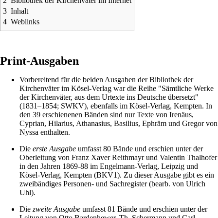
2
Bibliothek der Kirchenväter im Internet
3
Inhalt
4
Weblinks
Print-Ausgaben
Vorbereitend für die beiden Ausgaben der Bibliothek der
Kirchenväter im Kösel-Verlag war die Reihe "Sämtliche Werke
der Kirchenväter, aus dem Urtexte ins Deutsche übersetzt"
(1831–1854; SWKV), ebenfalls im Kösel-Verlag, Kempten. In
den 39 erschienenen Bänden sind nur Texte von Irenäus,
Cyprian, Hilarius, Athanasius, Basilius, Ephräm und Gregor von
Nyssa enthalten.
Die
erste Ausgabe
umfasst 80 Bände und erschien unter der
Oberleitung von
Franz Xaver Reithmayr
und
Valentin Thalhofer
in den Jahren 1869-88 im Engelmann-Verlag, Leipzig und
Kösel-Verlag
, Kempten (BKV1). Zu dieser Ausgabe gibt es ein
zweibändiges Personen- und Sachregister (bearb. von Ulrich
Uhl).
Die
zweite Ausgabe
umfasst 81 Bände und erschien unter der
Leitung von
Otto Bardenhewer
, Th. Schermann und
Carl