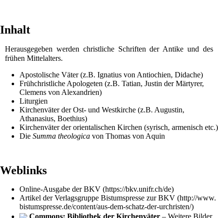
Inhalt
Herausgegeben werden christliche Schriften der Antike und des
frühen Mittelalters.
Apostolische Väter
(z.B.
Ignatius von Antiochien
,
Didache
)
Frühchristliche Apologeten (z.B.
Tatian
,
Justin der Märtyrer
,
Clemens von Alexandrien
)
Liturgien
Kirchenväter der Ost- und Westkirche (z.B.
Augustin
,
Athanasius
,
Boethius
)
Kirchenväter der orientalischen Kirchen (syrisch, armenisch etc.)
Die
Summa theologica
von
Thomas von Aquin
Weblinks
Online-Ausgabe der BKV
Artikel der Verlagsgruppe Bistumspresse zur BKV
Commons: Bibliothek der Kirchenväter
– Weitere Bilder