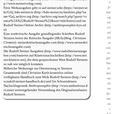
.
Freie Werkausgaben gibt es auf
steiner.wiki
,
bdn-steiner.ru
,
archive.org
und im
Rudolf Steiner Online Archiv
.
Eine
textkritische
Ausgabe grundlegender Schriften Rudolf
Steiners bietet die
Kritische Ausgabe (SKA)
(Hrsg.
Christian
Clement
):
steinerkritischeausgabe.com
Die
Rudolf Steiner Ausgaben
basieren auf
Klartextnachschriften
, die dem gesprochenen Wort Rudolf Steiners
so nah wie möglich kommen.
Hilfreiche Werkzeuge zur Orientierung in Steiners
Gesamtwerk sind
Christian Karls
kostenlos online
verfügbares
Handbuch zum Werk Rudolf Steiners
und
Urs Schwendeners
Nachschlagewerk
Anthroposophie
unter weitestgehender Verwendung des Originalwortlautes
Rudolf Steiners.