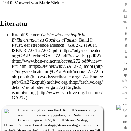
1910. Vorwort von Marie Steiner
F
ST
EI
Literatur
NE
R
V
Rudolf Steiner
:
Geisteswissenschaftliche
E
Erläuterungen zu Goethes «Faust»
, Band I:
Faust, der strebende Mensch ,
GA 272
(1981),
R
ISBN 3-7274-2720-5
pdf
L
pdf(2)
A
G
html
mobi
epub
archive.org
English:
rsarchive.org
Literaturangaben zum Werk
Rudolf Steiners
folgen,
wenn nicht anders angegeben, der
Rudolf Steiner
Gesamtausgabe
(
GA
),
Rudolf Steiner Verlag
,
Dornach/Schweiz Email:
verlag@steinerverlag.com
URL:
www.steinerverlag.com