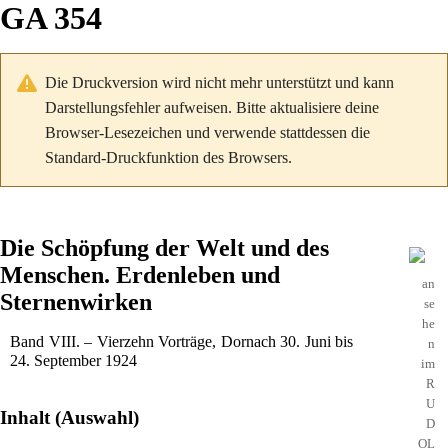
GA 354
Die Druckversion wird nicht mehr unterstützt und kann
Darstellungsfehler aufweisen. Bitte aktualisiere deine
Browser-Lesezeichen und verwende stattdessen die
Standard-Druckfunktion des Browsers.
Die Schöpfung der Welt und des
Menschen. Erdenleben und
an
Sternenwirken
se
he
Band VIII. – Vierzehn Vorträge, Dornach 30. Juni bis
n
24. September 1924
im
R
U
Inhalt (Auswahl)
D
OL