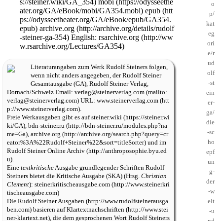
mobi
epub
archive.org
English:
rsarchive.org
Literaturangaben zum Werk
Rudolf Steiners
folgen,
wenn nicht anders angegeben, der
Rudolf Steiner
Gesamtausgabe
(
GA
),
Rudolf Steiner Verlag
,
Dornach/Schweiz Email:
verlag@steinerverlag.com
URL:
www.steinerverlag.com
.
Freie Werkausgaben gibt es auf
steiner.wiki
,
bdn-steiner.ru
,
archive.org
und im
Rudolf Steiner Online Archiv
.
Eine
textkritische
Ausgabe grundlegender Schriften Rudolf
Steiners bietet die
Kritische Ausgabe (SKA)
(Hrsg.
Christian
Clement
):
steinerkritischeausgabe.com
Die
Rudolf Steiner Ausgaben
basieren auf
Klartextnachschriften
, die dem gesprochenen Wort Rudolf Steiners