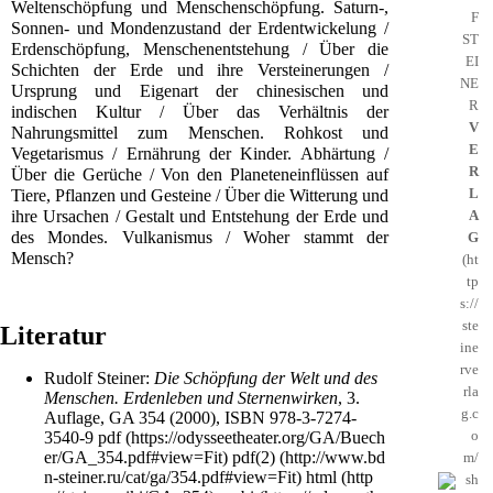
Weltenschöpfung und Menschenschöpfung. Saturn-,
F
Sonnen- und Mondenzustand der Erdentwickelung /
ST
Erdenschöpfung, Menschenentstehung / Über die
EI
Schichten der Erde und ihre Versteinerungen /
NE
Ursprung und Eigenart der chinesischen und
R
indischen Kultur / Über das Verhältnis der
V
Nahrungsmittel zum Menschen. Rohkost und
E
Vegetarismus / Ernährung der Kinder. Abhärtung /
R
Über die Gerüche / Von den Planeteneinflüssen auf
L
Tiere, Pflanzen und Gesteine / Über die Witterung und
A
ihre Ursachen / Gestalt und Entstehung der Erde und
des Mondes. Vulkanismus / Woher stammt der
G
Mensch?
Literatur
Rudolf Steiner
:
Die Schöpfung der Welt und des
Menschen. Erdenleben und Sternenwirken
, 3.
Auflage,
GA 354
(2000),
ISBN 978-3-7274-
3540-9
pdf
pdf(2)
html