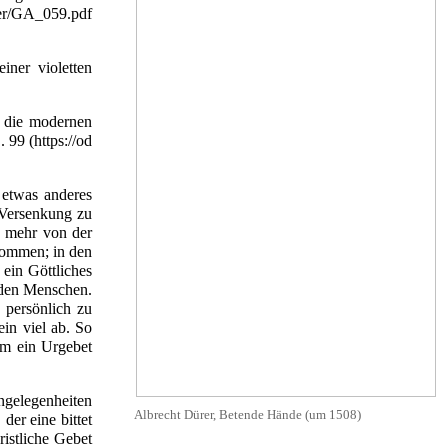
 einer
violetten
n die modernen
. 99
 etwas anderes
 Versenkung zu
, mehr von der
ekommen; in den
ein Göttliches
n den Menschen.
 persönlich zu
in viel ab. So
um ein Urgebet
ngelegenheiten
Albrecht Dürer
, Betende Hände (um 1508)
der eine bittet
istliche Gebet