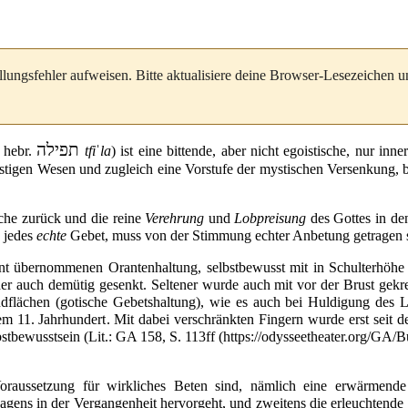
llungsfehler aufweisen. Bitte aktualisiere deine Browser-Lesezeichen 
תפילה
;
hebr.
tfiˈla
) ist eine bittende, aber nicht
egoistische
, nur inne
istigen Wesen
und zugleich eine Vorstufe der
mystischen
Versenkung, b
solche zurück und die reine
Verehrung
und
Lobpreisung
des Gottes in de
d jedes
echte
Gebet, muss von der Stimmung echter Anbetung getragen s
nt
übernommenen
Orantenhaltung
, selbstbewusst mit in Schulterhöhe
r auch demütig gesenkt. Seltener wurde auch mit vor der Brust gek
ndflächen (gotische Gebetshaltung), wie es auch bei Huldigung des
L
dem
11. Jahrhundert
. Mit dabei verschränkten Fingern wurde erst seit 
bstbewusstsein
(
Lit.
:
GA 158, S. 113ff
raussetzung für wirkliches Beten sind, nämlich eine erwärmend
agens in der Vergangenheit hervorgeht, und zweitens die erleuchtende