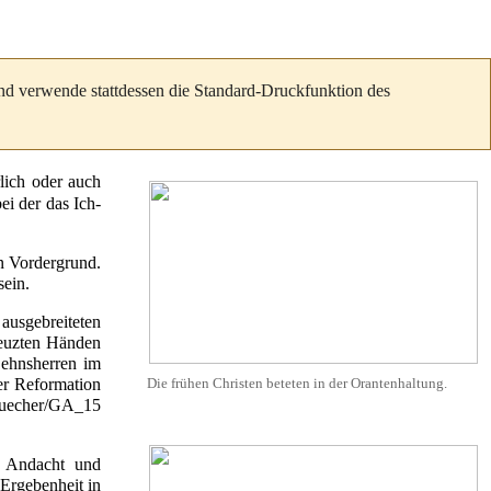
und verwende stattdessen die Standard-Druckfunktion des
rlich oder auch
ei der das
Ich-
n Vordergrund.
ein.
 ausgebreiteten
reuzten Händen
ehnsherren
im
der
Reformation
Die frühen Christen beteten in der
Orantenhaltung
.
e
Andacht
und
 Ergebenheit in