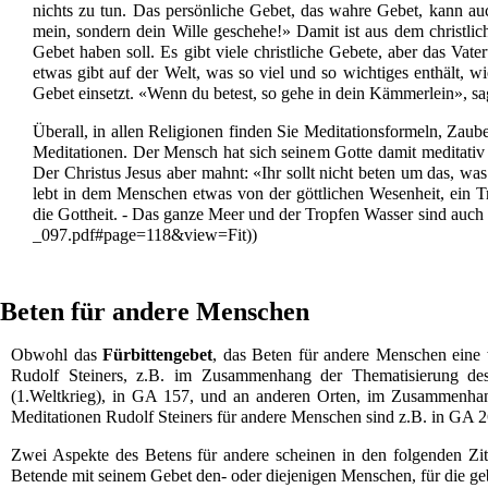
nichts zu tun. Das persönliche Gebet, das wahre Gebet, kann auc
mein, sondern dein Wille geschehe!» Damit ist aus dem christli
Gebet haben soll. Es gibt viele christliche Gebete, aber das Vat
etwas gibt auf der Welt, was so viel und so wichtiges enthält, w
Gebet einsetzt. «Wenn du betest, so gehe in dein Kämmerlein», sag
Überall, in allen Religionen finden Sie Meditationsformeln, Zau
Meditationen. Der Mensch hat sich seinem Gotte damit meditativ
Der Christus Jesus aber mahnt: «Ihr sollt nicht beten um das, was a
lebt in dem Menschen etwas von der göttlichen Wesenheit, ein T
die Gottheit. - Das ganze Meer und der Tropfen Wasser sind auch 
)
Beten für andere Menschen
Obwohl das
Fürbittengebet
, das Beten für andere Menschen eine 
Rudolf Steiners, z.B. im Zusammenhang der Thematisierung des
(1.Weltkrieg), in
GA 157
, und an anderen Orten, im Zusammenhang
Meditationen Rudolf Steiners für andere Menschen sind z.B. in
GA 2
Zwei Aspekte des Betens für andere scheinen in den folgenden Z
Betende mit seinem Gebet den- oder diejenigen Menschen, für die geb