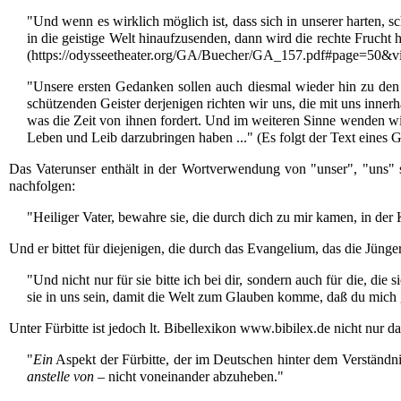
"Und wenn es wirklich möglich ist, dass sich in unserer harten, 
in die geistige Welt hinaufzusenden, dann wird die rechte Frucht
"Unsere ersten Gedanken sollen auch diesmal wieder hin zu den s
schützenden Geister derjenigen richten wir uns, die mit uns inne
was die Zeit von ihnen fordert. Und im weiteren Sinne wenden wir
Leben und Leib darzubringen haben ..." (Es folgt der Text eines G
Das
Vaterunser
enthält in der Wortverwendung von "unser", "uns" 
nachfolgen:
"Heiliger Vater, bewahre sie, die durch dich zu mir kamen, in der 
Und er bittet für diejenigen, die durch das Evangelium, das die Jünge
"Und nicht nur für sie bitte ich bei dir, sondern auch für die, die 
sie in uns sein, damit die Welt zum Glauben komme, daß du mich ge
Unter Fürbitte ist jedoch lt. Bibellexikon www.bibilex.de nicht nur 
"
Ein
Aspekt der Fürbitte, der im Deutschen hinter dem Verständn
anstelle von
– nicht voneinander abzuheben."