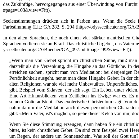
das Zukünftige, hervorgegangen aus einer Überwindung von
Furcht
).
Seelenstimmungen drücken sich in
Farben
aus. Wenn die
Seele
i
Farbstimmung (
Lit.
:
GA 282, S. 294
In den alten Sprachen, die noch einen viel stärker
mantrischen
Char
Sprachen verlieren sie an Kraft. Das
christliche
Urgebet, das
Vaterun
).
„Wenn man von Gebet spricht im christlichen Sinne, muß man 
darstellt als die Versenkung, die Hingabe an das Göttliche. In 
erreichen suchen, spricht man von Meditation; bei denjenigen
Persönlichkeit ausgeht, nennt man diese Hingabe Gebet. In der ch
alten Religionen war sie viel mehr Unbewußtes, Unpersönliches.
gibt. Beispiel vom Sklaven, der sich sagt: Ein Leben unter viele
Eine Art Hinausblicken vom Zeitlichen ins Ewige war es. Es m
seinem Gotte aufsieht. Das exoterische Christentum sagt: Von de
nahm darum die Meditation auch diesen persönlichen Charakter 
gibt: «Mein Vater, ist's möglich, so gehe dieser Kelch von mir; do
Wenn Sie diese Stimmung erzeugen, dann haben Sie ein christlich
bittet, ist kein christliches Gebet. Da sind zum Beispiel zwei Hee
um Regen, der andere um Sonnenschein. Was soll der Gott tun?