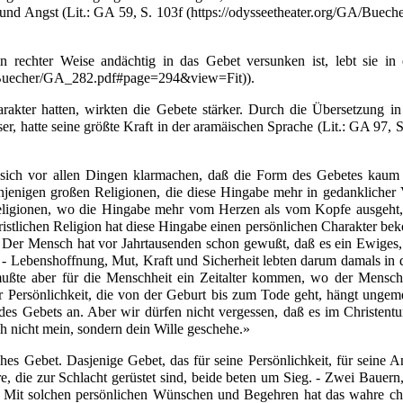
und
Angst
(
Lit.
:
GA 59, S. 103f
n rechter Weise andächtig in das Gebet versunken ist, lebt sie in
).
akter hatten, wirkten die Gebete stärker. Durch die Übersetzung i
ser
, hatte seine größte Kraft in der
aramäischen Sprache
(
Lit.
:
GA 97, S
sich vor allen Dingen klarmachen, daß die Form des Gebetes kaum
denjenigen großen Religionen, die diese Hingabe mehr in gedanklicher
 Religionen, wo die Hingabe mehr vom Herzen als vom Kopfe ausgeht
ristlichen Religion hat diese Hingabe einen persönlichen Charakter b
 Der Mensch hat vor Jahrtausenden schon gewußt, daß es ein Ewiges, 
n. - Lebenshoffnung, Mut, Kraft und Sicherheit lebten darum damals i
ußte aber für die Menschheit ein Zeitalter kommen, wo der Mensch
r Persönlichkeit, die von der Geburt bis zum Tode geht, hängt ungeme
des Gebets an. Aber wir dürfen nicht vergessen, daß es im Christent
ch nicht mein, sondern dein Wille geschehe.»
es Gebet. Dasjenige Gebet, das für seine Persönlichkeit, für seine A
re, die zur Schlacht gerüstet sind, beide beten um Sieg. - Zwei Bauern, 
 Mit solchen persönlichen Wünschen und Begehren hat das wahre chr