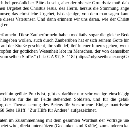
h bei persönlicher Bitte da sein, aber der oberste Grundsatz muß dab
chen Urgebet des Christus Jesus, des Herrn, heraus die Stimmung ange
erunser, das christliche Urgebet, ist dasjenige, von dem man sagen ka
ie dieses Vaterunser. Und dann erinnern wir uns daran, wie der Christ
t er.
berformeln. Diese Zauberformeln haben meditativ sogar die gleiche Be
 hingeben wollen, auch durch Zauberüben hat er sich seinem Gotte hi
uf der Straße geschieht, ihr sollt tief, tief in euer Inneres gehen, wenn
ropfen der göttlichen Wesenheit lebt im Menschen, der von demselben 
vom selben Stoffe.“ (
Lit.
:
GA 97, S. 118f
weithin geübte Praxis ist, gibt es darüber nur sehr wenige einschläg
 Betens für die im Felde stehenden Soldaten, und für die gefall
 der Thematisierung des Betens für Verstorbene. Einige mantrisch
68
Seite 191ff. "Zur Hilfe für Andere" aufgezeichnet.
itaten im Zusammenhang mit dem gesamten Wortlaut der Vorträge und
etet wird, direkt unterstützen (Gedanken sind Kräfte), zum anderen k