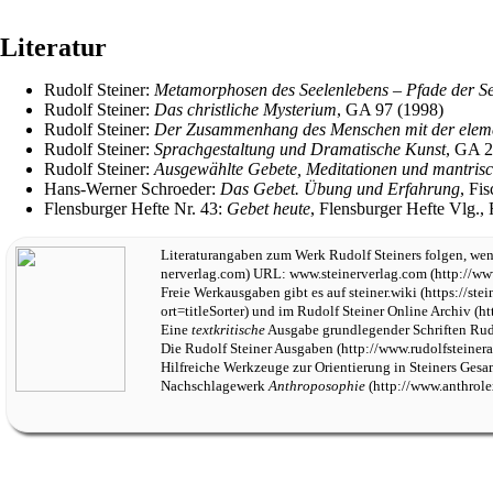
Literatur
Rudolf Steiner
:
Metamorphosen des Seelenlebens – Pfade der See
Rudolf Steiner
:
Das christliche Mysterium
,
GA 97
(1998)
Rudolf Steiner
:
Der Zusammenhang des Menschen mit der eleme
Rudolf Steiner
:
Sprachgestaltung und Dramatische Kunst
,
GA 2
Rudolf Steiner
:
Ausgewählte Gebete, Meditationen und mantris
Hans-Werner Schroeder
:
Das Gebet. Übung und Erfahrung
, Fi
Flensburger Hefte
Nr. 43:
Gebet heute
, Flensburger Hefte Vlg.,
Literaturangaben zum Werk
Rudolf Steiners
folgen, wen
URL:
www.steinerverlag.com
Freie Werkausgaben gibt es auf
steiner.wiki
und im
Rudolf Steiner Online Archiv
Eine
textkritische
Ausgabe grundlegender Schriften Rudo
Die
Rudolf Steiner Ausgaben
Hilfreiche Werkzeuge zur Orientierung in Steiners Ges
Nachschlagewerk
Anthroposophie