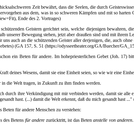
schicksalschweren Zeit bewährt, dass die Seelen, die durch Geisteswiss
 hervorgehen aus dem, was in so schweren Kämpfen und mit so harten Opf
, Ende des 2. Vortrages)
chützenden Geistern gerichtet sein, welche diejenigen bewahren, die
rhalb unserer Bewegung stehen, jetzt aber draußen sind und mit ihrem L
 uns auch an die schützenden Geister aller derjenigen, die, auch ohne
ebetes) (
GA 157, S. 51
schon ein Beten für andere. Im
hohepriesterlichen Gebet
(Joh. 17) bit
Kraft deines Wesens, damit sie eine Einheit seien, so wie wir eine Einh
r in die Welt tragen, in Zukunft zu ihm finden werden.
sich durch ihre Verkündigung mit mir verbinden werden, damit sie alle ein
sandt hast. (...) damit die Welt erkennt, daß du mich gesandt hast ...
das Beten für andere Menschen zu verstehen:
is des Betens
für andere
zurücktritt, ist das Beten
anstelle von anderen