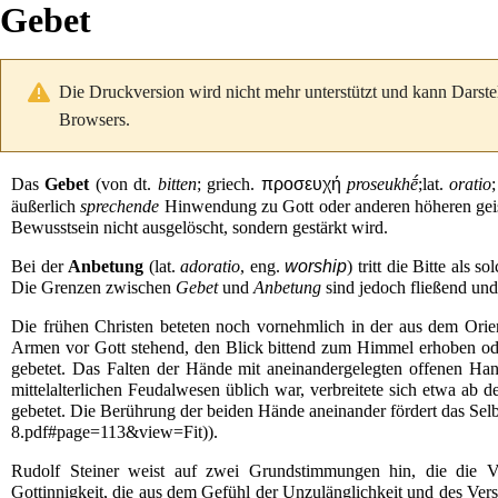
Gebet
Die Druckversion wird nicht mehr unterstützt und kann Darste
Browsers.
Das
Gebet
(von
dt.
bitten
;
griech.
προσευχή
proseukhḗ
;
lat.
oratio
äußerlich
sprechende
Hinwendung zu
Gott
oder anderen höheren
ge
Bewusstsein
nicht ausgelöscht, sondern gestärkt wird.
Bei der
Anbetung
(
lat.
adoratio
,
eng.
worship
) tritt die Bitte als 
Die Grenzen zwischen
Gebet
und
Anbetung
sind jedoch fließend un
Die frühen Christen beteten noch vornehmlich in der aus dem
Orie
Armen vor Gott stehend, den Blick bittend zum Himmel erhoben ode
gebetet. Das Falten der Hände mit aneinandergelegten offenen Ha
mittelalterlichen
Feudalwesen
üblich war, verbreitete sich etwa ab 
gebetet. Die Berührung der beiden Hände aneinander fördert das
Sel
).
Rudolf Steiner
weist auf zwei Grundstimmungen hin, die die Vo
Gottinnigkeit, die aus dem Gefühl der Unzulänglichkeit und des Vers