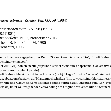
lenerlebnisse. Zweiter Teil
,
GA 59
(1984)
ntarischen Welt
,
GA 158
(1993)
82
(1981)
che Sprüche
, BOD, Norderstedt 2012
scher TB, Frankfurt a.M. 1986
 Flensburg 1993
n nicht anders angegeben, der
Rudolf Steiner Gesamtausgabe
(
GA
),
Rudolf Steiner
.
,
bdn-steiner.ru
,
archive.
.
lf Steiners bietet die
Kritische Ausgabe (SKA)
(Hrsg.
Christian Clement
):
steiner
basieren auf
Klartextnachschriften
,
amtwerk sind
Christian Karls
kostenlos online verfügbares
Handbuch zum Werk Rudo
unter weitestgehender Verwendung des Originalwortlautes Rudolf Steiners.