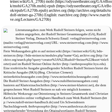
mobi
epub
archive.org
English:
rsarchive.org
Literaturangaben zum Werk
Rudolf Steiners
folgen, wenn nicht
anders angegeben, der
Rudolf Steiner Gesamtausgabe
(
GA
),
Rudolf
Steiner Verlag
, Dornach/Schweiz Email:
verlag@steinerverlag.com
URL:
www.steinerverlag.com
.
Freie Werkausgaben gibt es auf
steiner.wiki
,
bdn-
steiner.ru
,
archive.org
und im
Rudolf Steiner Online Archiv
.
Eine
textkritische
Ausgabe grundlegender Schriften Rudolf Steiners bietet die
Kritische Ausgabe (SKA)
(Hrsg.
Christian Clement
):
steinerkritischeausgabe.com
Die
Rudolf Steiner Ausgaben
basieren auf
Klartextnachschriften
, die dem
gesprochenen Wort Rudolf Steiners so nah wie möglich kommen.
Hilfreiche Werkzeuge zur Orientierung in Steiners Gesamtwerk sind
Christian
Karls
kostenlos online verfügbares
Handbuch zum Werk Rudolf Steiners
und
Urs Schwendeners
Nachschlagewerk
Anthroposophie
unter
weitestgehender Verwendung des Originalwortlautes Rudolf Steiners.