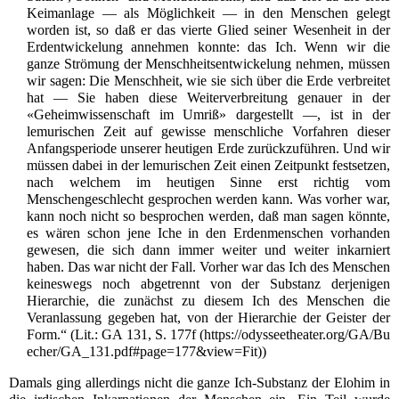
Keimanlage — als Möglichkeit — in den Menschen gelegt
worden ist, so daß er das vierte Glied seiner Wesenheit in der
Erdentwickelung annehmen konnte: das Ich. Wenn wir die
ganze Strömung der Menschheitsentwickelung nehmen, müssen
wir sagen: Die Menschheit, wie sie sich über die Erde verbreitet
hat — Sie haben diese Weiterverbreitung genauer in der
«Geheimwissenschaft im Umriß» dargestellt —, ist in der
lemurischen Zeit auf gewisse menschliche Vorfahren dieser
Anfangsperiode unserer heutigen Erde zurückzuführen. Und wir
müssen dabei in der lemurischen Zeit einen Zeitpunkt festsetzen,
nach welchem im heutigen Sinne erst richtig vom
Menschengeschlecht gesprochen werden kann. Was vorher war,
kann noch nicht so besprochen werden, daß man sagen könnte,
es wären schon jene Iche in den Erdenmenschen vorhanden
gewesen, die sich dann immer weiter und weiter inkarniert
haben. Das war nicht der Fall. Vorher war das Ich des Menschen
keineswegs noch abgetrennt von der Substanz derjenigen
Hierarchie, die zunächst zu diesem Ich des Menschen die
Veranlassung gegeben hat, von der Hierarchie der Geister der
Form.“ (
Lit.
:
GA 131, S. 177f
)
Damals ging allerdings nicht die ganze Ich-Substanz der Elohim in