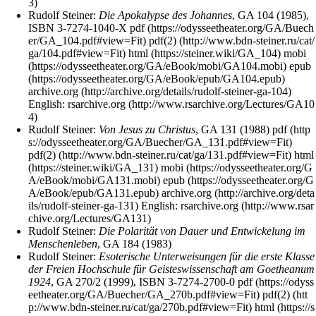
Rudolf Steiner
:
Die Apokalypse des Johannes
,
GA 104
(1985),
ISBN 3-7274-1040-X
pdf
pdf(2)
html
mobi
epub
archive.org
English:
rsarchive.org
Rudolf Steiner
:
Von Jesus zu Christus
,
GA 131
(1988)
pdf
pdf(2)
html
mobi
epub
archive.org
English:
rsarchive.org
Rudolf Steiner
:
Die Polarität von Dauer und Entwickelung im
Menschenleben
,
GA 184
(1983)
Rudolf Steiner
:
Esoterische Unterweisungen für die erste Klasse
der Freien Hochschule für Geisteswissenschaft am Goetheanum
1924
,
GA 270/2
(1999),
ISBN 3-7274-2700-0
pdf
pdf(2)
html