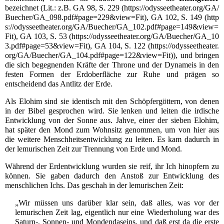
bezeichnet (
Lit.
: z.B.
GA 98, S. 229
,
GA 102, S. 149
,
GA 103, S. 53
,
GA 104, S. 122
), und bringen
die sich begegnenden Kräfte der
Throne
und der
Dynameis
in den
festen Formen der Erdoberfläche zur Ruhe und prägen so
entscheidend das Antlitz der Erde.
Als
Elohim
sind sie identisch mit den Schöpfergöttern, von denen
in der
Bibel
gesprochen wird. Sie lenken und leiten die irdische
Entwicklung von der Sonne aus.
Jahve
, einer der sieben Elohim,
hat später den
Mond
zum Wohnsitz genommen, um von hier aus
die weitere
Menschheitsentwicklung
zu leiten. Es kam dadurch in
der
lemurischen Zeit
zur Trennung von Erde und Mond.
Während der
Erdentwicklung
wurden sie reif, ihr
Ich
hinopfern zu
können. Sie gaben dadurch den Anstoß zur Entwicklung des
menschlichen Ichs. Das geschah in der
lemurischen Zeit
:
„Wir müssen uns darüber klar sein, daß alles, was vor der
lemurischen Zeit lag, eigentlich nur eine Wiederholung war des
Saturn-, Sonnen- und Mondendaseins, und daß erst da die erste