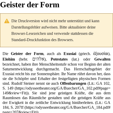
Geister der Form
Die Druckversion wird nicht mehr unterstützt und kann
Darstellungsfehler aufweisen. Bitte aktualisiere deine
Browser-Lesezeichen und verwende stattdessen die
Standard-Druckfunktion des Browsers.
Die
Geister der Form
, auch als
Exusiai
(
griech.
ἐξουσίαι
),
אלהים
Elohim
(
hebr.
),
Potestates
(
lat.
) oder
Gewalten
bezeichnet, haben ihre
Menschheitsstufe
schon vor Beginn der
alten
Saturnentwicklung
durchgemacht. Das
Herrschaftsgebiet
der
Exusiai reicht bis zur
Sonnensphäre
. Ihr Name rührt davon her, dass
sie die Schöpfer und Erhalter der festgefügten
physischen
Formen
sind.
Rudolf Steiner
nennt sie auch
Offenbarungen
(
Lit.
:
GA 102,
S. 149
). Sie sind jene geistigen Kräfte, die aus dem
Raumlosen das
Räumliche
gestalten und die geistigen Kräfte aus
der
Ewigkeit
in die
zeitliche
Entwicklung hinüberleiten. (
Lit.
:
GA
184, S. 207ff
)