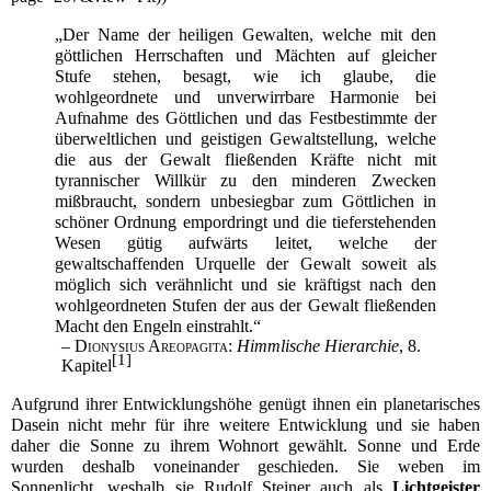
„Der Name der heiligen Gewalten, welche mit den
göttlichen Herrschaften und Mächten auf gleicher
Stufe stehen, besagt, wie ich glaube, die
wohlgeordnete und unverwirrbare Harmonie bei
Aufnahme des Göttlichen und das Festbestimmte der
überweltlichen und geistigen Gewaltstellung, welche
die aus der Gewalt fließenden Kräfte nicht mit
tyrannischer Willkür zu den minderen Zwecken
mißbraucht, sondern unbesiegbar zum Göttlichen in
schöner Ordnung empordringt und die tieferstehenden
Wesen gütig aufwärts leitet, welche der
gewaltschaffenden Urquelle der Gewalt soweit als
möglich sich verähnlicht und sie kräftigst nach den
wohlgeordneten Stufen der aus der Gewalt fließenden
Macht den Engeln einstrahlt.“
–
Dionysius Areopagita
:
Himmlische Hierarchie
, 8.
[
1
]
Kapitel
Aufgrund ihrer Entwicklungshöhe genügt ihnen ein planetarisches
Dasein nicht mehr für ihre weitere Entwicklung und sie haben
daher die
Sonne
zu ihrem Wohnort gewählt. Sonne und
Erde
wurden deshalb voneinander geschieden. Sie weben im
Sonnenlicht
, weshalb sie
Rudolf Steiner
auch als
Lichtgeister