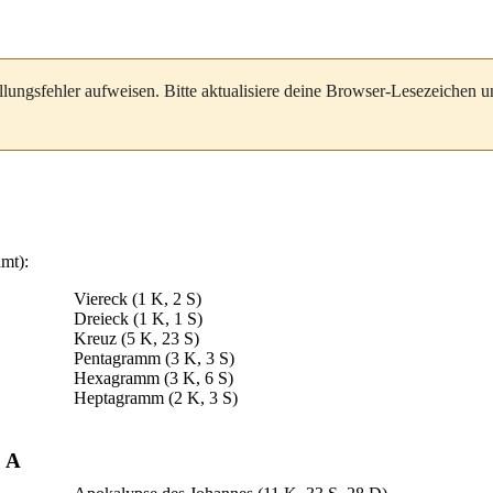
llungsfehler aufweisen. Bitte aktualisiere deine Browser-Lesezeichen 
amt):
Viereck
(1 K, 2 S)
Dreieck
(1 K, 1 S)
Kreuz
(5 K, 23 S)
Pentagramm
(3 K, 3 S)
Hexagramm
(3 K, 6 S)
Heptagramm
(2 K, 3 S)
A