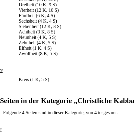
Dreiheit
(10 K, 9 S)
Vierheit
(12 K, 10 S)
Fünfheit
(6 K, 4 S)
Sechsheit
(4 K, 4 S)
Siebenheit
(12 K, 8 S)
Achtheit
(3 K, 8 S)
Neunheit
(4 K, 5 S)
Zehnheit
(4 K, 5 S)
Elfheit
(1 K, 4 S)
Zwölfheit
(8 K, 5 S)
2
Kreis
(1 K, 5 S)
Seiten in der Kategorie „Christliche Kabba
Folgende 4 Seiten sind in dieser Kategorie, von 4 insgesamt.
!