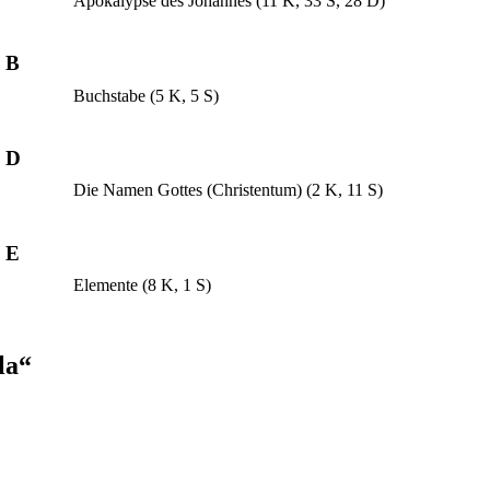
Apokalypse des Johannes
(11 K, 33 S, 28 D)
B
Buchstabe
(5 K, 5 S)
D
Die Namen Gottes (Christentum)
(2 K, 11 S)
E
Elemente
(8 K, 1 S)
la“