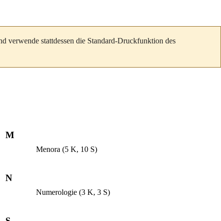
und verwende stattdessen die Standard-Druckfunktion des
M
Menora
(5 K, 10 S)
N
Numerologie
(3 K, 3 S)
S