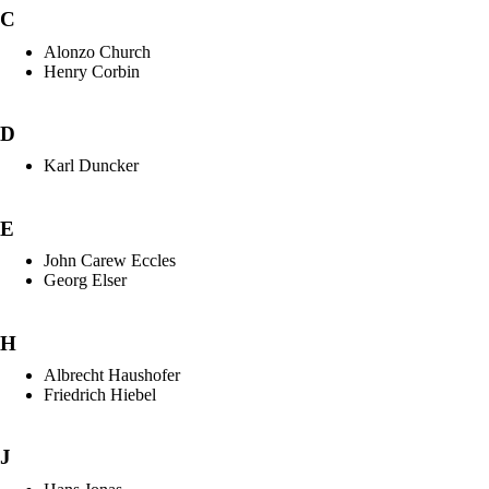
C
Alonzo Church
Henry Corbin
D
Karl Duncker
E
John Carew Eccles
Georg Elser
H
Albrecht Haushofer
Friedrich Hiebel
J