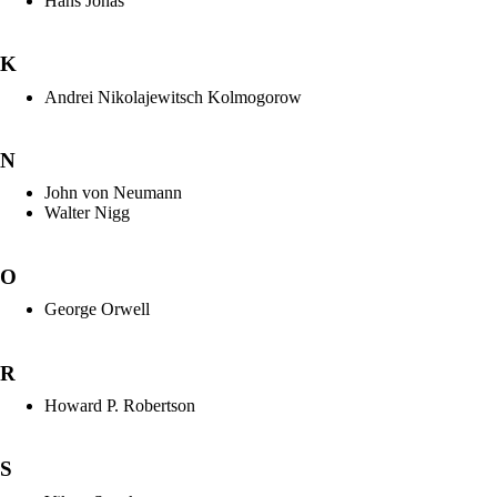
Hans Jonas
K
Andrei Nikolajewitsch Kolmogorow
N
John von Neumann
Walter Nigg
O
George Orwell
R
Howard P. Robertson
S