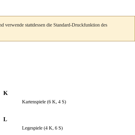
und verwende stattdessen die Standard-Druckfunktion des
K
Kartenspiele
(6 K, 4 S)
L
Legespiele
(4 K, 6 S)