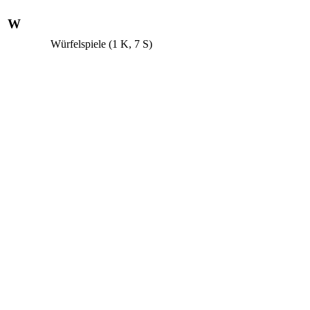
W
Würfelspiele
(1 K, 7 S)