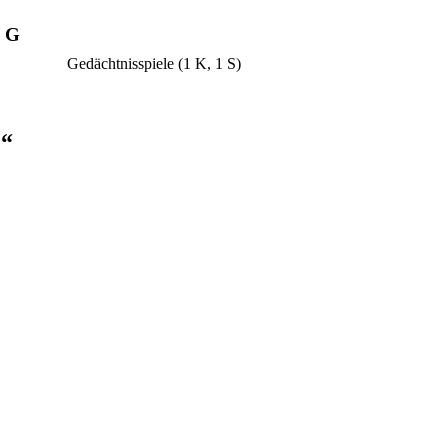
G
Gedächtnisspiele
(1 K, 1 S)
e“