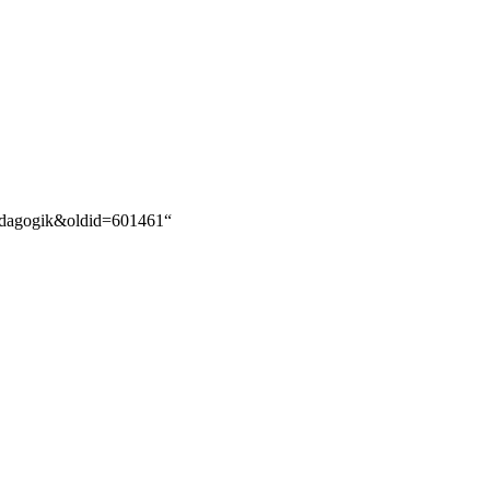
lpädagogik&oldid=601461
“