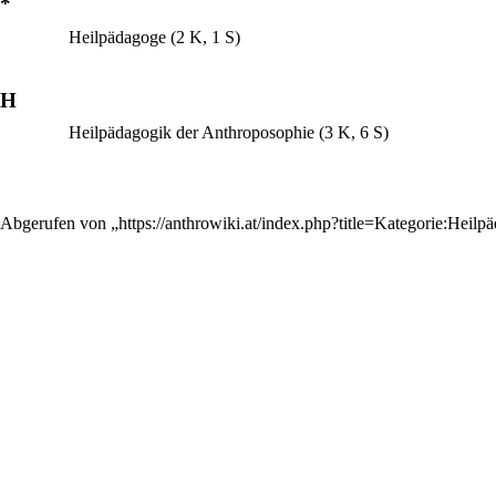
*
Heilpädagoge
(2 K, 1 S)
H
Heilpädagogik der Anthroposophie
(3 K, 6 S)
Abgerufen von „
https://anthrowiki.at/index.php?title=Kategorie:Hei