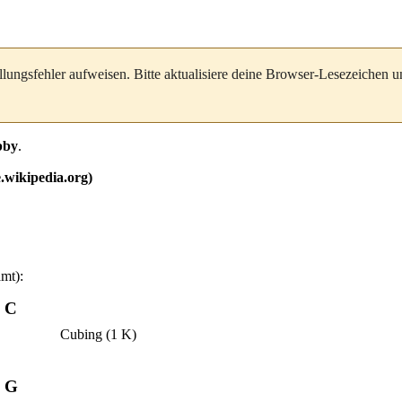
llungsfehler aufweisen. Bitte aktualisiere deine Browser-Lesezeichen 
bby
.
amt):
C
Cubing
(1 K)
G