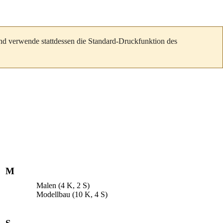
und verwende stattdessen die Standard-Druckfunktion des
M
Malen
(4 K, 2 S)
Modellbau
(10 K, 4 S)