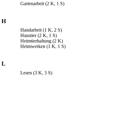
Gartenarbeit
(2 K, 1 S)
H
Handarbeit
(1 K, 2 S)
Haustier
(2 K, 1 S)
Heimtierhaltung
(2 K)
Heimwerken
(1 K, 1 S)
L
Lesen
(3 K, 3 S)