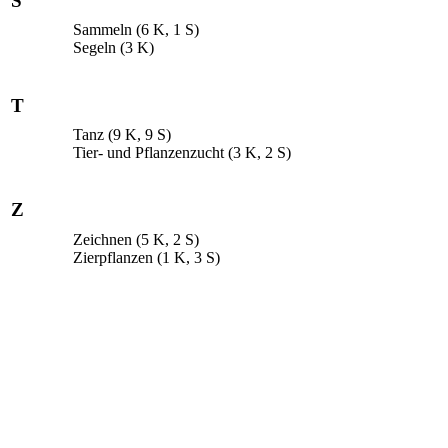
S
Sammeln
(6 K, 1 S)
Segeln
(3 K)
T
Tanz
(9 K, 9 S)
Tier- und Pflanzenzucht
(3 K, 2 S)
Z
Zeichnen
(5 K, 2 S)
Zierpflanzen
(1 K, 3 S)