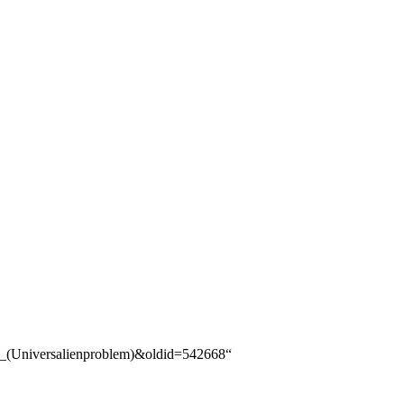
son_(Universalienproblem)&oldid=542668
“