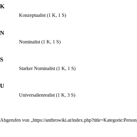
K
Konzeptualist
(1 K, 1 S)
N
Nominalist
(1 K, 1 S)
S
Starker Nominalist
(1 K, 1 S)
U
Universalienrealist
(1 K, 3 S)
Abgerufen von „
https://anthrowiki.at/index.php?title=Kategorie:Per