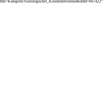
title=Kategorie:Soziologischer_Konstruktivismus&oldid=607422
“