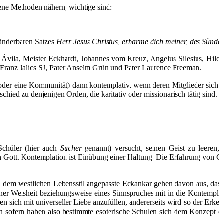
ene Methoden nähern, wichtige sind:
änderbaren Satzes
Herr Jesus Christus, erbarme dich meiner, des
Sünd
 Ávila
,
Meister Eckhardt
,
Johannes vom Kreuz
,
Angelus Silesius
,
Hil
Franz Jalics
SJ, Pater
Anselm Grün
und Pater
Laurence Freeman
.
der eine
Kommunität
) dann kontemplativ, wenn deren Mitglieder si
rschied zu denjenigen Orden, die
karitativ
oder
missionarisch
tätig sind.
 Schüler (hier auch
Sucher
genannt) versucht, seinen Geist zu leeren,
n Gott. Kontemplation ist Einübung einer Haltung. Die Erfahrung von 
dem westlichen Lebensstil angepasste
Eckankar
gehen davon aus, dass
iner
Weisheit
beziehungsweise eines
Sinnspruches
mit in die Kontempl
n sich mit universeller
Liebe
anzufüllen, andererseits wird so der Erk
 In sofern haben also bestimmte
esoterische
Schulen sich dem Konzept d