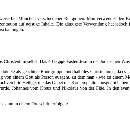
weise bei
Mönchen
verschiedener Religionen. Man verwendet den Be
entration
auf
geistige
Inhalte. Die gängigste Verwendung hat jedoch i
schauungen
.
das
Christentum
selbst. Das 40-tägige
Fasten
Jesu
in der Jüdäischen Wüs
geduldete als geachtete Randgruppe innerhalb des Christentums, da es 
ung von einem
Gott
als
Person
ausgeht, zu dem man - wie zu einem Men
, hochverehrte Heilige, die das Gebet der Kontemplation ausgeübt haben
wurde,
Johannes vom Kreuz
und
Nikolaus von der Flüe
. In den evan
es kann in einem Dreischritt erfolgen: