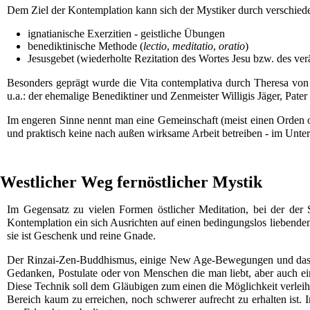
Dem Ziel der Kontemplation kann sich der Mystiker durch verschied
ignatianische
Exerzitien - geistliche Übungen
benediktinische
Methode (
lectio
,
meditatio
,
oratio
)
Jesusgebet
(wiederholte Rezitation des Wortes
Jesu
bzw. des ver
Besonders geprägt wurde die Vita contemplativa durch
Theresa von
u.a.: der ehemalige Benediktiner und Zenmeister
Willigis Jäger
, Pater
Im engeren Sinne nennt man eine Gemeinschaft (meist einen
Orden
o
und praktisch keine nach außen wirksame Arbeit betreiben - im Unte
Westlicher Weg fernöstlicher Mystik
Im Gegensatz zu vielen Formen östlicher
Meditation
, bei der der
Kontemplation ein sich Ausrichten auf einen bedingungslos liebende
sie ist Geschenk und reine Gnade.
Der
Rinzai
-
Zen
-
Buddhismus
, einige
New Age
-Bewegungen und das 
Gedanken,
Postulate
oder von Menschen die man liebt, aber auch e
Diese Technik soll dem Gläubigen zum einen die Möglichkeit verleihe
Bereich kaum zu erreichen, noch schwerer aufrecht zu erhalten ist.