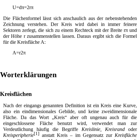
U
=
d
π
=
2
r
π
Die Flächenformel lässt sich anschaulich aus der nebenstehenden
Zeichnung verstehen. Der Kreis wird dabei in immer feinere
Sektoren zerlegt, die sich zu einem Rechteck mit der Breite
r
π
und
der Höhe
r
zusammenstellen lassen. Daraus ergibt sich die Formel
für die Kreisfläche
A
:
A
=
r
2
π
Worterklärungen
Kreisflächen
Nach der eingangs genannten Definition ist ein Kreis eine
Kurve
,
also ein
eindimensionales
Gebilde, und keine zweidimensionale
Fläche
. Da das Wort „Kreis“ aber oft ungenau auch für die
eingeschlossene Fläche benutzt wird, verwendet man zur
Verdeutlichung häufig die Begriffe
Kreislinie, Kreisrand
oder
[
1
]
Kreisperipherie
anstatt Kreis – im Gegensatz zur
Kreisfläche