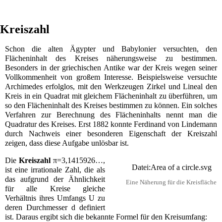
Kreiszahl
Schon die
alten Ägypter
und
Babylonier
versuchten, den
Flächeninhalt
des Kreises näherungsweise zu bestimmen.
Besonders in der griechischen
Antike
war der Kreis wegen seiner
Vollkommenheit von großem Interesse. Beispielsweise versuchte
Archimedes
erfolglos, mit den Werkzeugen
Zirkel
und
Lineal
den
Kreis in ein
Quadrat
mit gleichem Flächeninhalt zu überführen, um
so den Flächeninhalt des Kreises bestimmen zu können. Ein solches
Verfahren zur Berechnung des Flächeninhalts nennt man die
Quadratur des Kreises
. Erst 1882 konnte
Ferdinand von Lindemann
durch Nachweis einer besonderen Eigenschaft der Kreiszahl
zeigen, dass diese Aufgabe unlösbar ist.
Die
Kreiszahl
π
=
3
,
1
4
1
5
9
2
6
…
,
Datei:Area of a circle.svg
ist eine
irrationale Zahl
, die als
das aufgrund der
Ähnlichkeit
Eine Näherung für die Kreisfläche
für alle Kreise gleiche
Verhältnis ihres Umfangs
U
zu
deren
Durchmesser
d
definiert
ist. Daraus ergibt sich die bekannte
Formel
für den Kreisumfang: