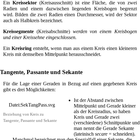
Ein
Kreissektor
(Kreisausschnitt) ist eine Fläche, die von zwei
Radien und einem dazwischen liegenden Kreisbogen begrenzt
wird. Bilden die zwei Radien einen Durchmesser, wird der Sektor
auch als Halbkreis bezeichnet.
Kreissegmente
(Kreisabschnitte)
werden von einem Kreisbogen
und einer Kreissehne eingeschlossen.
Ein
Kreisring
entsteht, wenn man aus einem Kreis einen kleineren
Kreis mit demselben Mittelpunkt herausschneidet.
Tangente, Passante und Sekante
Für die Lage einer
Geraden
in Bezug auf einen gegebenen Kreis
gibt es drei Möglichkeiten:
Ist der Abstand zwischen
Datei:SekTangPass.svg
Mittelpunkt und Gerade kleiner
als der Kreisradius, so haben
Beziehung von Kreis zu
Kreis und Gerade zwei
Tangente, Passante und Sekante
(verschiedene) Schnittpunkte und
man nennt die Gerade
Sekante
(lateinisch
secare
= schneiden).
Manchmal bezeichnet man den Spezialfall einer Sekante, die