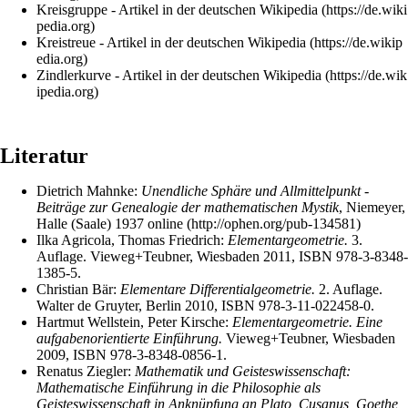
Kreisgruppe
- Artikel in der deutschen
Wikipedia
Kreistreue
- Artikel in der deutschen
Wikipedia
Zindlerkurve
- Artikel in der deutschen
Wikipedia
Literatur
Dietrich Mahnke
:
Unendliche Sphäre und Allmittelpunkt -
Beiträge zur Genealogie der mathematischen Mystik
, Niemeyer,
Halle (Saale) 1937
online
Ilka Agricola, Thomas Friedrich:
Elementargeometrie.
3.
Auflage. Vieweg+Teubner, Wiesbaden 2011,
ISBN 978-3-8348-
1385-5
.
Christian Bär:
Elementare Differentialgeometrie.
2. Auflage.
Walter de Gruyter, Berlin 2010,
ISBN 978-3-11-022458-0
.
Hartmut Wellstein, Peter Kirsche:
Elementargeometrie. Eine
aufgabenorientierte Einführung.
Vieweg+Teubner, Wiesbaden
2009,
ISBN 978-3-8348-0856-1
.
Renatus Ziegler
:
Mathematik und Geisteswissenschaft:
Mathematische Einführung in die Philosophie als
Geisteswissenschaft in Anknüpfung an Plato, Cusanus, Goethe,