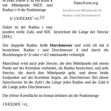
In einer Ebene
E
ist ein Kreis
k
Datei:Kreis.svg
mit Mittelpunkt
M
∈
E
und
Radius
r
>
0
die Punktmenge
Ein Kreis mit Mittelpunkt
M
,
Radius
r
und Durchmesser
d
.
[
2
]
k
=
{
X
∈
E
|
M
X
‾
=
r
}
.
Dabei ist der Radius
r
eine
positive reelle Zahl, und
M
X
‾
bezeichnet die Länge der
Strecke
[
M
X
]
.
Der doppelte Radius heißt
Durchmesser
und wird oft mit
d
bezeichnet. Radius
r
und Durchmesser
d
sind durch die
Beziehungen
d
=
2
r
oder
r
=
d
/
2
miteinander verknüpft.
Manchmal wird auch jede
Strecke,
die den Mittelpunkt mit einem
Punkt auf der Kreislinie verbindet, als
Radius
bezeichnet, und jede
Strecke, die durch den Mittelpunkt geht, und deren beide
Endpunkte auf der Kreislinie liegen, als
Durchmesser.
Bei dieser
Sprechweise ist die
Zahl
r
die
Länge
jedes Radius und die Zahl
d
die Länge jedes Durchmessers.
Die offene Kreisfläche ist formal definiert als die Punktmenge
{
X
∈
E
|
M
X
‾
<
r
}
,