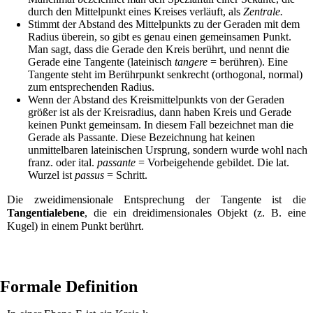
durch den Mittelpunkt eines Kreises verläuft, als
Zentrale.
Stimmt der Abstand des Mittelpunkts zu der Geraden mit dem
Radius überein, so gibt es genau einen gemeinsamen Punkt.
Man sagt, dass die Gerade den Kreis berührt, und nennt die
Gerade eine
Tangente
(lateinisch
tangere
= berühren). Eine
Tangente steht im Berührpunkt senkrecht (
orthogonal
, normal)
zum entsprechenden Radius.
Wenn der Abstand des Kreismittelpunkts von der Geraden
größer ist als der Kreisradius, dann haben Kreis und Gerade
keinen Punkt gemeinsam. In diesem Fall bezeichnet man die
Gerade als
Passante
. Diese Bezeichnung hat keinen
unmittelbaren lateinischen Ursprung, sondern wurde wohl nach
franz. oder ital.
passante
= Vorbeigehende gebildet. Die lat.
Wurzel ist
passus
= Schritt.
Die zweidimensionale Entsprechung der Tangente ist die
Tangentialebene
, die ein dreidimensionales Objekt (z. B. eine
Kugel
) in einem Punkt berührt.
Formale Definition