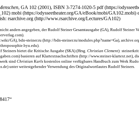
 Menschen
,
GA 102
(2001),
ISBN 3-7274-1020-5
pdf
mobi
ish:
rsarchive.org
nicht anders angegeben, der
Rudolf Steiner Gesamtausgabe
(
GA
),
Rudolf Steiner V
.
,
bdn-steiner.ru
,
archive.or
.
 Steiners bietet die
Kritische Ausgabe (SKA)
(Hrsg.
Christian Clement
):
steinerkr
basieren auf
Klartextnachschriften
, d
twerk sind
Christian Karls
kostenlos online verfügbares
Handbuch zum Werk Rudolf
unter weitestgehender Verwendung des Originalwortlautes Rudolf Steiners.
88417
“