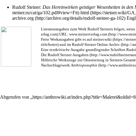
Rudolf Steiner
:
Das Hereinwirken geistiger Wesenheiten in den
html
archive.org
Engl
Literaturangaben zum Werk
Rudolf Steiners
folgen, wenn 
URL:
www.steinerverlag.com
Freie Werkausgaben gibt es auf
steiner.wiki
und im
Rudolf Steiner Online Archiv
Eine
textkritische
Ausgabe grundlegender Schriften Rudolf
Die
Rudolf Steiner Ausgaben
Hilfreiche Werkzeuge zur Orientierung in Steiners Gesam
Nachschlagewerk
Anthroposophie
Abgerufen von „
https://anthrowiki.at/index.php?title=Malerei&oldid=