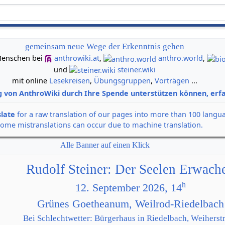
gemeinsam neue Wege der Erkenntnis gehen
n Menschen bei
anthrowiki.at
,
anthro.world
,
und
steiner.wiki
mit online
Lesekreisen
,
Übungsgruppen
,
Vorträgen
...
g von AnthroWiki durch Ihre Spende unterstützen können, erfa
slate
for a raw translation of our pages into more than 100 langu
some mistranslations can occur due to machine translation.
Alle Banner auf einen Klick
Rudolf Steiner: Der Seelen Erwach
h
12. September 2026, 14
Grünes Goetheanum, Weilrod-Riedelbach
Bei Schlechtwetter: Bürgerhaus in Riedelbach, Weiherstr