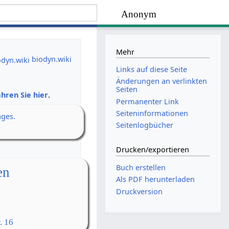
Anonym
Mehr
biodyn.wiki
Links auf diese Seite
Änderungen an verlinkten
Seiten
hren Sie hier
.
Permanenter Link
Seiten­­informationen
ages.
Seitenlogbücher
Drucken/­exportieren
Buch erstellen
en
Als PDF herunterladen
Druckversion
. 16