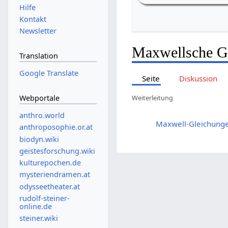
Hilfe
Kontakt
Newsletter
Maxwellsche G
Translation
Google Translate
Seite
Diskussion
Webportale
Weiterleitung
anthro.world
Weiterleitung nach:
Maxwell-Gleichung
anthroposophie.or.at
biodyn.wiki
geistesforschung.wiki
kulturepochen.de
mysteriendramen.at
odysseetheater.at
rudolf-steiner-
online.de
steiner.wiki