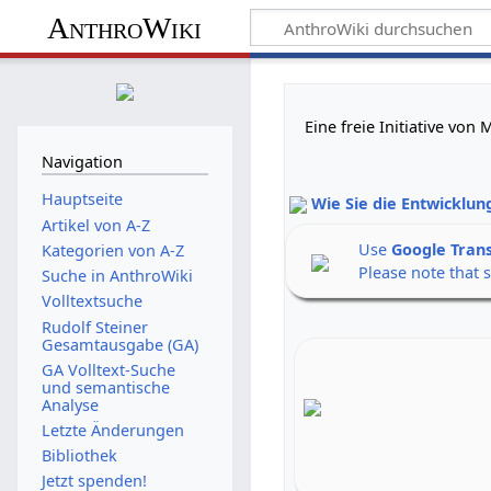
AnthroWiki
Eine freie Initiative vo
Navigation
Hauptseite
Wie Sie die Entwicklun
Artikel von A-Z
Use
Google Tran
Kategorien von A-Z
Please note that 
Suche in AnthroWiki
Volltextsuche
Rudolf Steiner
Gesamtausgabe (GA)
GA Volltext-Suche
und semantische
Analyse
Letzte Änderungen
Bibliothek
Jetzt spenden!