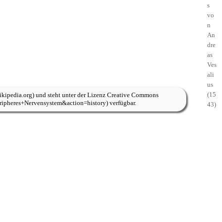
s
vo
n
An
dre
as
Ves
ali
us
(15
und steht unter der Lizenz
Creative Commons
verfügbar.
43)