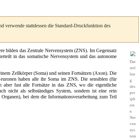
und verwende stattdessen die Standard-Druckfunktion des
ere bilden das
Zentrale Nervensystem
(ZNS). Im Gegensatz
rteilt in das
somatische Nervensystem
und das
autonome
Dar
stel
einem Zellkörper (
Soma
) und seinen Fortsätzen (
Axon
). Die
lun
Neuronen haben alle ihr Soma im ZNS. Die sensiblen (für
g
n aber fast alle Fortsätze in das ZNS, wo die eigentliche
des
h nicht als selbständiges System, sondern ist eine rein
per
Organen), bei dem die Informationsverarbeitung zum Teil
iph
ere
n
Ner
ven
sys
tem