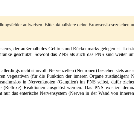
llungsfehler aufweisen. Bitte aktualisiere deine Browser-Lesezeichen 
stems
, der außerhalb des
Gehirns
und
Rückenmarks
gelegen ist. Letzt
hranke
geschützt. Sowohl das ZNS als auch das PNS sind weiter unte
allerdings nicht sinnvoll.
Nervenzellen
(Neuronen) bestehen stets aus 
ären
vegetativen
(für die Funktion der inneren Organe zuständigen) 
usnahmslos in Nervenknoten (
Ganglien
) im PNS selbst, dafür ziehe
e (
Reflexe
) Reaktionen ausgelöst werden. Das PNS existiert demnac
ht nur das
enterische Nervensystem
(Nerven in der Wand von inneren 