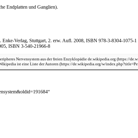
che Endplatten
und Ganglien).
. Enke-Verlag, Stuttgart, 2. erw. Aufl. 2008,
ISBN 978-3-8304-1075-1
2005,
ISBN 3-540-21966-8
eripheres Nervensystem
aus der freien Enzyklopädie
de.wikipedia.org
 Wikipedia ist eine
Liste der Autoren
ervensystem&oldid=191684
“