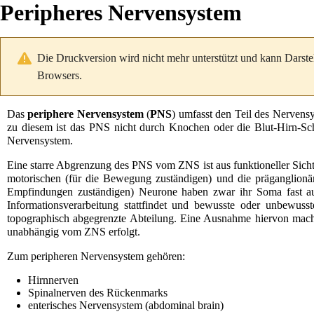
Peripheres Nervensystem
Die Druckversion wird nicht mehr unterstützt und kann Darste
Browsers.
Das
periphere Nervensystem
(
PNS
) umfasst den Teil des
Nervensy
zu diesem ist das PNS nicht durch
Knochen
oder die
Blut-Hirn-Sc
Nervensystem
.
Eine starre Abgrenzung des PNS vom ZNS ist aus funktioneller Sicht 
motorischen
(für die Bewegung zuständigen) und die präganglion
Empfindungen zuständigen) Neurone haben zwar ihr Soma fast a
Informationsverarbeitung stattfindet und bewusste oder unbewusst
topographisch abgegrenzte Abteilung. Eine Ausnahme hiervon mac
unabhängig vom ZNS erfolgt.
Zum peripheren Nervensystem gehören:
Hirnnerven
Spinalnerven
des
Rückenmarks
enterisches Nervensystem
(abdominal brain)