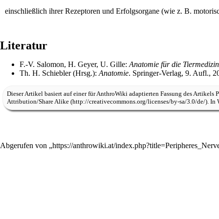
einschließlich ihrer
Rezeptoren
und Erfolgsorgane (wie z. B.
motoris
Literatur
F.-V. Salomon, H. Geyer, U. Gille:
Anatomie für die Tiermedizin
Th. H. Schiebler (Hrsg.):
Anatomie
. Springer-Verlag, 9. Aufl., 
Dieser Artikel basiert auf einer für
AnthroWiki
adaptierten Fassung des Artikels
P
Attribution/Share Alike
. In
Abgerufen von „
https://anthrowiki.at/index.php?title=Peripheres_N