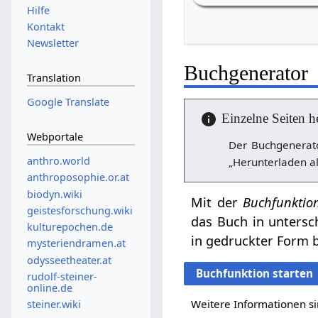
Hilfe
Kontakt
Newsletter
Buchgenerator
Translation
Google Translate
Einzelne Seiten h
Webportale
Der Buchgenerato
anthro.world
„Herunterladen al
anthroposophie.or.at
biodyn.wiki
Mit der
Buchfunktio
geistesforschung.wiki
das Buch in untersc
kulturepochen.de
in gedruckter Form b
mysteriendramen.at
odysseetheater.at
Buchfunktion starten
rudolf-steiner-
online.de
Weitere Informationen si
steiner.wiki