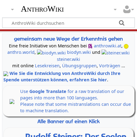
AnthroWiki
gemeinsam neue Wege der Erkenntnis gehen
Eine freie Initiative von Menschen bei
anthrowiki.at
,
anthro.world
,
biodyn.wiki
und
steiner.wiki
mit online
Lesekreisen
,
Übungsgruppen
,
Vorträgen
...
Wie Sie die Entwicklung von AnthroWiki durch Ihre
Spende unterstützen können, erfahren Sie hier
.
Use
Google Translate
for a raw translation of our
pages into more than 100 languages.
Please note that some mistranslations can occur due
to machine translation.
Alle Banner auf einen Klick
Rudolf Steiner: Der Seelen