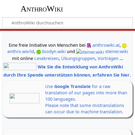
AnthroWiki
gemeinsam neue Wege der Erkenntnis gehen
Eine freie Initiative von Menschen bei
anthrowiki.at
,
anthro.world
,
biodyn.wiki
und
steiner.wiki
mit online
Lesekreisen
,
Übungsgruppen
,
Vorträgen
...
Wie Sie die Entwicklung von AnthroWiki
durch Ihre Spende unterstützen können, erfahren Sie hier
.
Use
Google Translate
for a raw
translation of our pages into more than
100 languages.
Please note that some mistranslations
can occur due to machine translation.
Alle Banner auf einen Klick