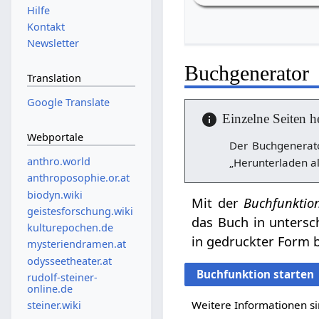
Hilfe
Kontakt
Newsletter
Buchgenerator
Translation
Google Translate
Einzelne Seiten h
Webportale
Der Buchgenerato
anthro.world
„Herunterladen al
anthroposophie.or.at
biodyn.wiki
Mit der
Buchfunktio
geistesforschung.wiki
das Buch in untersc
kulturepochen.de
in gedruckter Form b
mysteriendramen.at
odysseetheater.at
Buchfunktion starten
rudolf-steiner-
online.de
Weitere Informationen si
steiner.wiki