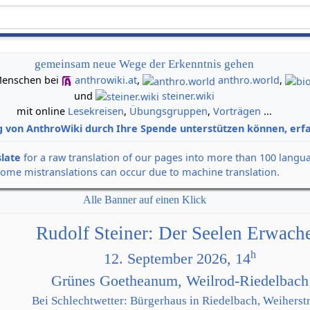
gemeinsam neue Wege der Erkenntnis gehen
n Menschen bei
anthrowiki.at
,
anthro.world
,
und
steiner.wiki
mit online
Lesekreisen
,
Übungsgruppen
,
Vorträgen
...
g von AnthroWiki durch Ihre Spende unterstützen können, erfa
slate
for a raw translation of our pages into more than 100 langu
some mistranslations can occur due to machine translation.
Alle Banner auf einen Klick
Rudolf Steiner: Der Seelen Erwach
h
12. September 2026, 14
Grünes Goetheanum, Weilrod-Riedelbach
Bei Schlechtwetter: Bürgerhaus in Riedelbach, Weiherstr