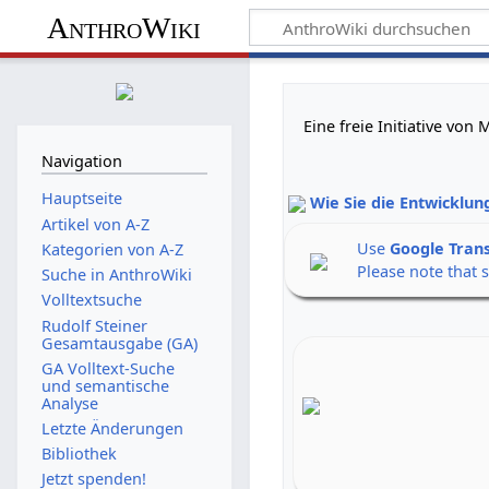
AnthroWiki
Eine freie Initiative vo
Navigation
Hauptseite
Wie Sie die Entwicklun
Artikel von A-Z
Use
Google Tran
Kategorien von A-Z
Please note that 
Suche in AnthroWiki
Volltextsuche
Rudolf Steiner
Gesamtausgabe (GA)
GA Volltext-Suche
und semantische
Analyse
Letzte Änderungen
Bibliothek
Jetzt spenden!