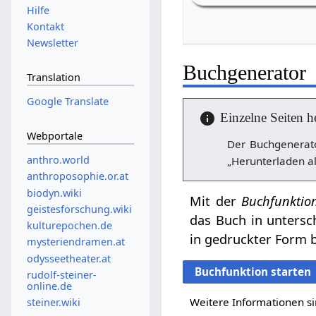
Hilfe
Kontakt
Newsletter
Buchgenerator
Translation
Google Translate
Einzelne Seiten h
Webportale
Der Buchgenerato
anthro.world
„Herunterladen al
anthroposophie.or.at
biodyn.wiki
Mit der
Buchfunktio
geistesforschung.wiki
das Buch in untersc
kulturepochen.de
in gedruckter Form b
mysteriendramen.at
odysseetheater.at
Buchfunktion starten
rudolf-steiner-
online.de
Weitere Informationen si
steiner.wiki