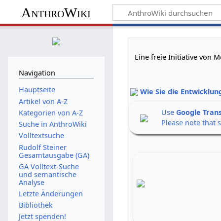
AnthroWiki
Eine freie Initiative von
Navigation
Hauptseite
Wie Sie die Entwicklun
Artikel von A-Z
Use
Google Tran
Kategorien von A-Z
Please note that 
Suche in AnthroWiki
Volltextsuche
Rudolf Steiner
Gesamtausgabe (GA)
GA Volltext-Suche
und semantische
Analyse
Letzte Änderungen
Bibliothek
Jetzt spenden!