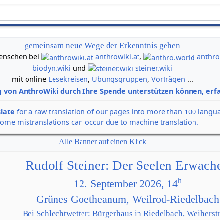
gemeinsam neue Wege der Erkenntnis gehen
 Menschen bei
anthrowiki.at
,
anthro
biodyn.wiki
und
steiner.wiki
mit online
Lesekreisen
,
Übungsgruppen
,
Vorträgen
...
g von AnthroWiki durch Ihre Spende unterstützen können, erfa
slate
for a raw translation of our pages into more than 100 langu
some mistranslations can occur due to machine translation.
Alle Banner auf einen Klick
Rudolf Steiner: Der Seelen Erwach
h
12. September 2026, 14
Grünes Goetheanum, Weilrod-Riedelbach
Bei Schlechtwetter: Bürgerhaus in Riedelbach, Weiherstr