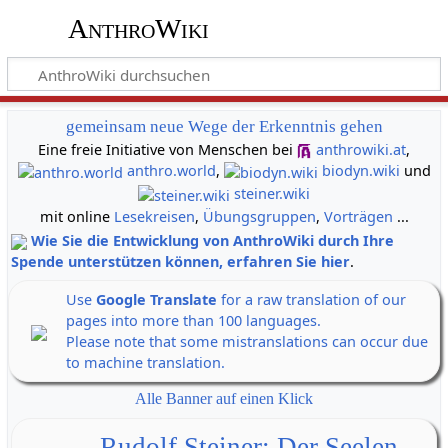
AnthroWiki
gemeinsam neue Wege der Erkenntnis gehen
Eine freie Initiative von Menschen bei
anthrowiki.at
,
anthro.world
,
biodyn.wiki
und
steiner.wiki
mit online
Lesekreisen
,
Übungsgruppen
,
Vorträgen
...
Wie Sie die Entwicklung von AnthroWiki durch Ihre
Spende unterstützen können, erfahren Sie hier
.
Use
Google Translate
for a raw translation of our
pages into more than 100 languages.
Please note that some mistranslations can occur due
to machine translation.
Alle Banner auf einen Klick
Rudolf Steiner: Der Seelen