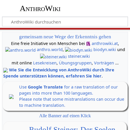
AnthroWiki
gemeinsam neue Wege der Erkenntnis gehen
Eine freie Initiative von Menschen bei
anthrowiki.at
,
anthro.world
,
biodyn.wiki
und
steiner.wiki
mit online
Lesekreisen
,
Übungsgruppen
,
Vorträgen
...
Wie Sie die Entwicklung von AnthroWiki durch Ihre
Spende unterstützen können, erfahren Sie hier
.
Use
Google Translate
for a raw translation of our
pages into more than 100 languages.
Please note that some mistranslations can occur due
to machine translation.
Alle Banner auf einen Klick
Rudolf Steiner: Der Seelen