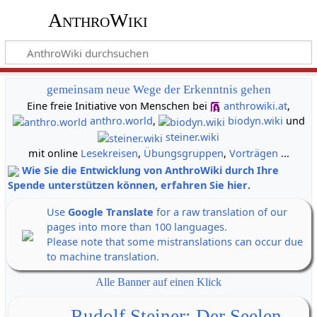
AnthroWiki
gemeinsam neue Wege der Erkenntnis gehen
Eine freie Initiative von Menschen bei
anthrowiki.at
,
anthro.world
,
biodyn.wiki
und
steiner.wiki
mit online
Lesekreisen
,
Übungsgruppen
,
Vorträgen
...
Wie Sie die Entwicklung von AnthroWiki durch Ihre
Spende unterstützen können, erfahren Sie hier
.
Use
Google Translate
for a raw translation of our
pages into more than 100 languages.
Please note that some mistranslations can occur due
to machine translation.
Alle Banner auf einen Klick
Rudolf Steiner: Der Seelen