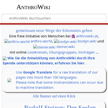
AnthroWiki
gemeinsam neue Wege der Erkenntnis gehen
Eine freie Initiative von Menschen bei
anthrowiki.at
,
anthro.world
,
biodyn.wiki
und
steiner.wiki
mit online
Lesekreisen
,
Übungsgruppen
,
Vorträgen
...
Wie Sie die Entwicklung von AnthroWiki durch Ihre
Spende unterstützen können, erfahren Sie hier
.
Use
Google Translate
for a raw translation of our
pages into more than 100 languages.
Please note that some mistranslations can occur due
to machine translation.
Alle Banner auf einen Klick
Rudolf Steiner: Der Seelen