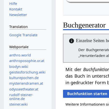
Hilfe
Kontakt
Newsletter
Buchgenerator
Translation
Google Translate
Einzelne Seiten h
Webportale
Der Buchgenerato
anthro.world
„Herunterladen al
anthroposophie.or.at
biodyn.wiki
Mit der
Buchfunktio
geistesforschung.wiki
das Buch in untersc
kulturepochen.de
in gedruckter Form b
mysteriendramen.at
odysseetheater.at
Buchfunktion starten
rudolf-steiner-
online.de
Weitere Informationen si
steiner.wiki