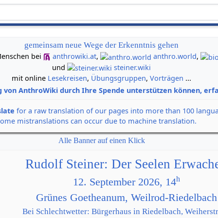
gemeinsam neue Wege der Erkenntnis gehen
n Menschen bei
anthrowiki.at
,
anthro.world
,
und
steiner.wiki
mit online
Lesekreisen
,
Übungsgruppen
,
Vorträgen
...
g von AnthroWiki durch Ihre Spende unterstützen können, erfa
slate
for a raw translation of our pages into more than 100 langu
some mistranslations can occur due to machine translation.
Alle Banner auf einen Klick
Rudolf Steiner: Der Seelen Erwach
h
12. September 2026, 14
Grünes Goetheanum, Weilrod-Riedelbach
Bei Schlechtwetter: Bürgerhaus in Riedelbach, Weiherstr