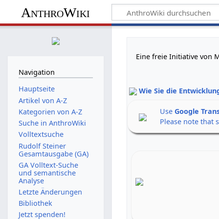
AnthroWiki
Eine freie Initiative vo
Navigation
Hauptseite
Wie Sie die Entwicklun
Artikel von A-Z
Use
Google Tran
Kategorien von A-Z
Please note that 
Suche in AnthroWiki
Volltextsuche
Rudolf Steiner
Gesamtausgabe (GA)
GA Volltext-Suche
und semantische
Analyse
Letzte Änderungen
Bibliothek
Jetzt spenden!