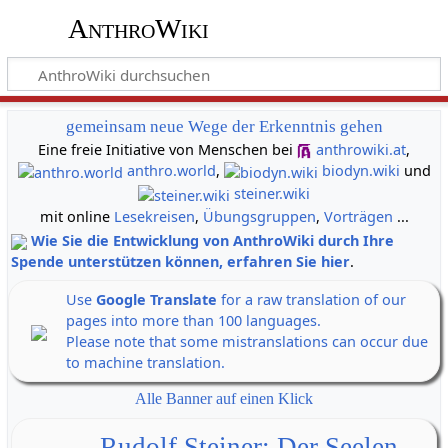
AnthroWiki
gemeinsam neue Wege der Erkenntnis gehen
Eine freie Initiative von Menschen bei
anthrowiki.at
,
anthro.world
,
biodyn.wiki
und
steiner.wiki
mit online
Lesekreisen
,
Übungsgruppen
,
Vorträgen
...
Wie Sie die Entwicklung von AnthroWiki durch Ihre
Spende unterstützen können, erfahren Sie hier
.
Use
Google Translate
for a raw translation of our
pages into more than 100 languages.
Please note that some mistranslations can occur due
to machine translation.
Alle Banner auf einen Klick
Rudolf Steiner: Der Seelen