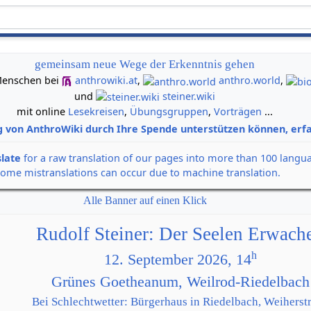
gemeinsam neue Wege der Erkenntnis gehen
n Menschen bei
anthrowiki.at
,
anthro.world
,
und
steiner.wiki
mit online
Lesekreisen
,
Übungsgruppen
,
Vorträgen
...
g von AnthroWiki durch Ihre Spende unterstützen können, erfa
slate
for a raw translation of our pages into more than 100 langu
some mistranslations can occur due to machine translation.
Alle Banner auf einen Klick
Rudolf Steiner: Der Seelen Erwach
h
12. September 2026, 14
Grünes Goetheanum, Weilrod-Riedelbach
Bei Schlechtwetter: Bürgerhaus in Riedelbach, Weiherstr