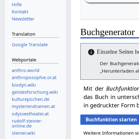
Hilfe
Kontakt
Newsletter
Buchgenerator
Translation
Google Translate
Einzelne Seiten h
Webportale
Der Buchgenerato
anthro.world
„Herunterladen al
anthroposophie.or.at
biodyn.wiki
Mit der
Buchfunktio
geistesforschung.wiki
das Buch in untersc
kulturepochen.de
in gedruckter Form b
mysteriendramen.at
odysseetheater.at
Buchfunktion starten
rudolf-steiner-
online.de
Weitere Informationen si
steiner.wiki