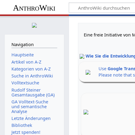
AnthroWiki
Eine freie Initiative vo
Navigation
Hauptseite
Wie Sie die Entwicklun
Artikel von A-Z
Use
Google Tran
Kategorien von A-Z
Please note that 
Suche in AnthroWiki
Volltextsuche
Rudolf Steiner
Gesamtausgabe (GA)
GA Volltext-Suche
und semantische
Analyse
Letzte Änderungen
Bibliothek
Jetzt spenden!