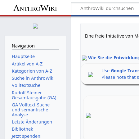
AnthroWiki
Eine freie Initiative von
Navigation
Hauptseite
Wie Sie die Entwicklun
Artikel von A-Z
Use
Google Tran
Kategorien von A-Z
Please note that 
Suche in AnthroWiki
Volltextsuche
Rudolf Steiner
Gesamtausgabe (GA)
GA Volltext-Suche
und semantische
Analyse
Letzte Änderungen
Bibliothek
Jetzt spenden!