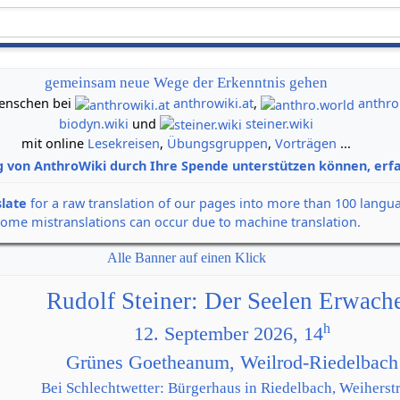
gemeinsam neue Wege der Erkenntnis gehen
 Menschen bei
anthrowiki.at
,
anthro
biodyn.wiki
und
steiner.wiki
mit online
Lesekreisen
,
Übungsgruppen
,
Vorträgen
...
g von AnthroWiki durch Ihre Spende unterstützen können, erfa
slate
for a raw translation of our pages into more than 100 langu
some mistranslations can occur due to machine translation.
Alle Banner auf einen Klick
Rudolf Steiner: Der Seelen Erwach
h
12. September 2026, 14
Grünes Goetheanum, Weilrod-Riedelbach
Bei Schlechtwetter: Bürgerhaus in Riedelbach, Weiherstr