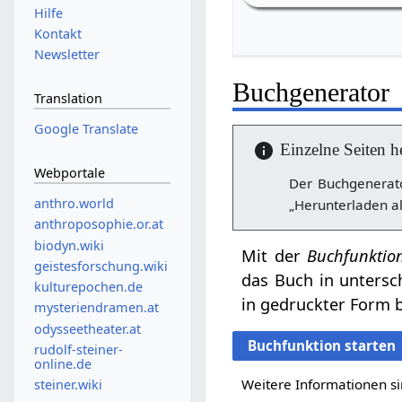
Hilfe
Kontakt
Newsletter
Buchgenerator
Translation
Google Translate
Einzelne Seiten h
Webportale
Der Buchgenerato
anthro.world
„Herunterladen al
anthroposophie.or.at
biodyn.wiki
Mit der
Buchfunktio
geistesforschung.wiki
das Buch in untersc
kulturepochen.de
in gedruckter Form b
mysteriendramen.at
odysseetheater.at
Buchfunktion starten
rudolf-steiner-
online.de
Weitere Informationen si
steiner.wiki