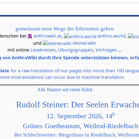
gemeinsam neue Wege der Erkenntnis gehen
n Menschen bei
anthrowiki.at
,
anthro.world
,
und
steiner.wiki
mit online
Lesekreisen
,
Übungsgruppen
,
Vorträgen
...
g von AnthroWiki durch Ihre Spende unterstützen können, erfa
slate
for a raw translation of our pages into more than 100 langu
some mistranslations can occur due to machine translation.
Alle Banner auf einen Klick
Rudolf Steiner: Der Seelen Erwach
h
12. September 2026, 14
Grünes Goetheanum, Weilrod-Riedelbach
Bei Schlechtwetter: Bürgerhaus in Riedelbach, Weiherstr