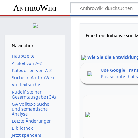
AnthroWiki
Eine freie Initiative vo
Navigation
Hauptseite
Wie Sie die Entwicklun
Artikel von A-Z
Use
Google Tran
Kategorien von A-Z
Please note that 
Suche in AnthroWiki
Volltextsuche
Rudolf Steiner
Gesamtausgabe (GA)
GA Volltext-Suche
und semantische
Analyse
Letzte Änderungen
Bibliothek
Jetzt spenden!