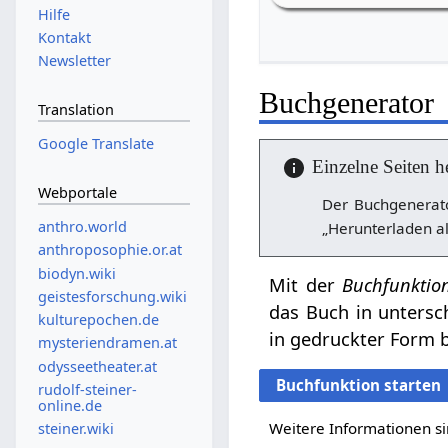
Hilfe
Kontakt
Newsletter
Buchgenerator
Translation
Google Translate
Einzelne Seiten h
Webportale
Der Buchgenerato
anthro.world
„Herunterladen al
anthroposophie.or.at
biodyn.wiki
Mit der
Buchfunktio
geistesforschung.wiki
das Buch in untersc
kulturepochen.de
in gedruckter Form b
mysteriendramen.at
odysseetheater.at
Buchfunktion starten
rudolf-steiner-
online.de
Weitere Informationen si
steiner.wiki