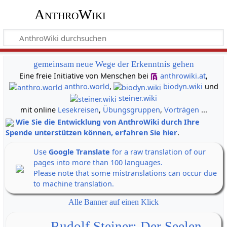
AnthroWiki
gemeinsam neue Wege der Erkenntnis gehen
Eine freie Initiative von Menschen bei
anthrowiki.at
,
anthro.world
,
biodyn.wiki
und
steiner.wiki
mit online
Lesekreisen
,
Übungsgruppen
,
Vorträgen
...
Wie Sie die Entwicklung von AnthroWiki durch Ihre
Spende unterstützen können, erfahren Sie hier
.
Use
Google Translate
for a raw translation of our
pages into more than 100 languages.
Please note that some mistranslations can occur due
to machine translation.
Alle Banner auf einen Klick
Rudolf Steiner: Der Seelen