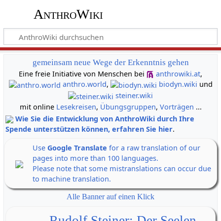
AnthroWiki
gemeinsam neue Wege der Erkenntnis gehen
Eine freie Initiative von Menschen bei
anthrowiki.at
,
anthro.world
,
biodyn.wiki
und
steiner.wiki
mit online
Lesekreisen
,
Übungsgruppen
,
Vorträgen
...
Wie Sie die Entwicklung von AnthroWiki durch Ihre
Spende unterstützen können, erfahren Sie hier
.
Use
Google Translate
for a raw translation of our
pages into more than 100 languages.
Please note that some mistranslations can occur due
to machine translation.
Alle Banner auf einen Klick
Rudolf Steiner: Der Seelen