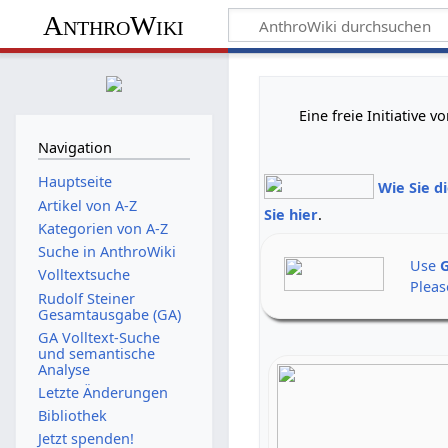
AnthroWiki
Eine freie Initiative
Navigation
Hauptseite
Wie Sie d
Artikel von A-Z
Sie hier
.
Kategorien von A-Z
Suche in AnthroWiki
Use
G
Volltextsuche
Pleas
Rudolf Steiner
Gesamtausgabe (GA)
GA Volltext-Suche
und semantische
Analyse
Letzte Änderungen
Bibliothek
Jetzt spenden!