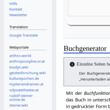
Hilfe
Kontakt
Newsletter
Translation
Google Translate
Buchgenerator
Webportale
anthro.world
anthroposophie.or.at
Einzelne Seiten h
biodyn.wiki
geistesforschung.wiki
Der Buchgenerato
kulturepochen.de
„Herunterladen al
mysteriendramen.at
odysseetheater.at
Mit der
Buchfunktio
rudolf-steiner-
das Buch in untersc
online.de
steiner.wiki
in gedruckter Form b