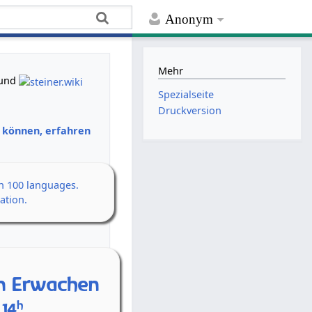
Anonym
Mehr
und
Spezialseite
Druckversion
n können, erfahren
an 100 languages.
ation.
en Erwachen
h
 14