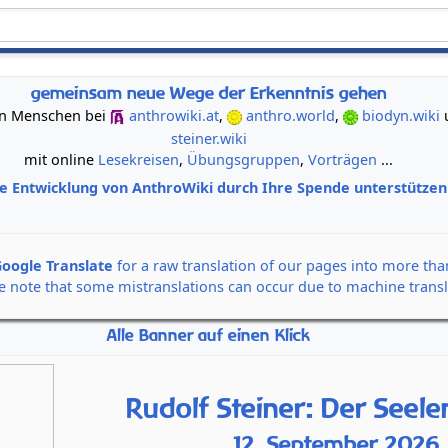
gemeinsam neue Wege der Erkenntnis gehen
 von Menschen bei
anthrowiki.at
,
anthro.world
,
biodyn.wiki
steiner.wiki
mit online
Lesekreisen
,
Übungsgruppen
,
Vorträgen
...
ie Entwicklung von AnthroWiki durch Ihre Spende unterstütze
oogle Translate
for a raw translation of our pages into more th
e note that some mistranslations can occur due to machine transl
Alle Banner auf einen Klick
Rudolf Steiner: Der Seel
12. September 2026,