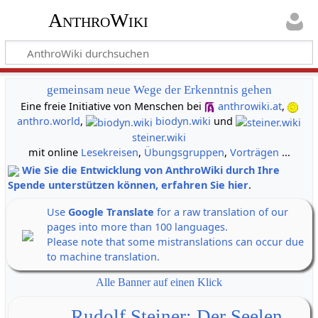
AnthroWiki
gemeinsam neue Wege der Erkenntnis gehen
Eine freie Initiative von Menschen bei
anthrowiki.at
,
anthro.world
,
biodyn.wiki
und
steiner.wiki
mit online
Lesekreisen
,
Übungsgruppen
,
Vorträgen
...
Wie Sie die Entwicklung von AnthroWiki durch Ihre
Spende unterstützen können, erfahren Sie hier
.
Use
Google Translate
for a raw translation of our
pages into more than 100 languages.
Please note that some mistranslations can occur due
to machine translation.
Alle Banner auf einen Klick
Rudolf Steiner: Der Seelen