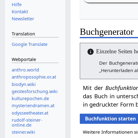
Hilfe
Kontakt
Newsletter
Buchgenerator
Translation
Google Translate
Einzelne Seiten h
Webportale
Der Buchgenerato
anthro.world
„Herunterladen al
anthroposophie.or.at
biodyn.wiki
Mit der
Buchfunktio
geistesforschung.wiki
das Buch in untersc
kulturepochen.de
in gedruckter Form b
mysteriendramen.at
odysseetheater.at
Buchfunktion starten
rudolf-steiner-
online.de
Weitere Informationen si
steiner.wiki