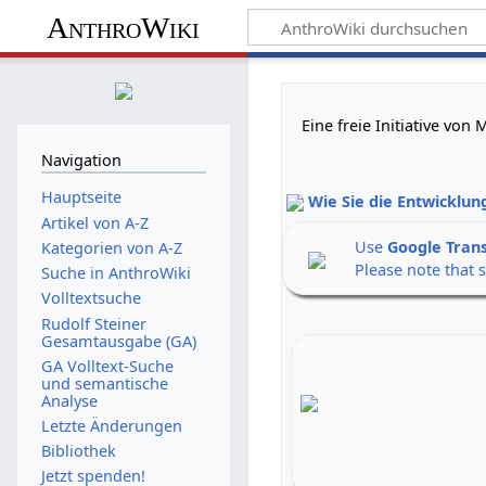
AnthroWiki
Eine freie Initiative vo
Navigation
Hauptseite
Wie Sie die Entwicklun
Artikel von A-Z
Use
Google Tran
Kategorien von A-Z
Please note that 
Suche in AnthroWiki
Volltextsuche
Rudolf Steiner
Gesamtausgabe (GA)
GA Volltext-Suche
und semantische
Analyse
Letzte Änderungen
Bibliothek
Jetzt spenden!