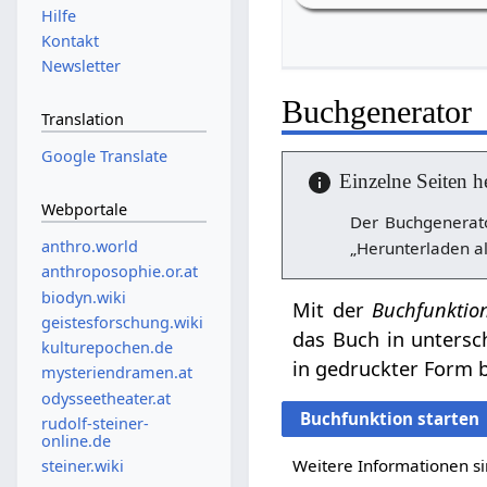
Hilfe
Kontakt
Newsletter
Buchgenerator
Translation
Google Translate
Einzelne Seiten h
Webportale
Der Buchgenerato
anthro.world
„Herunterladen al
anthroposophie.or.at
biodyn.wiki
Mit der
Buchfunktio
geistesforschung.wiki
das Buch in untersc
kulturepochen.de
in gedruckter Form b
mysteriendramen.at
odysseetheater.at
Buchfunktion starten
rudolf-steiner-
online.de
Weitere Informationen si
steiner.wiki