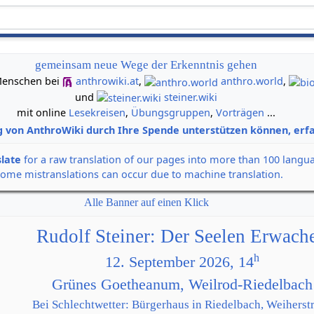
gemeinsam neue Wege der Erkenntnis gehen
n Menschen bei
anthrowiki.at
,
anthro.world
,
und
steiner.wiki
mit online
Lesekreisen
,
Übungsgruppen
,
Vorträgen
...
g von AnthroWiki durch Ihre Spende unterstützen können, erfa
slate
for a raw translation of our pages into more than 100 langu
some mistranslations can occur due to machine translation.
Alle Banner auf einen Klick
Rudolf Steiner: Der Seelen Erwach
h
12. September 2026, 14
Grünes Goetheanum, Weilrod-Riedelbach
Bei Schlechtwetter: Bürgerhaus in Riedelbach, Weiherstr