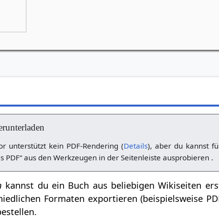
Grünes Goetheanum, Weilrod
Bei Schlechtwetter: Bürgerhaus in Riedel
erunterladen
r unterstützt kein PDF-Rendering (
Details
), aber du kannst fü
s PDF“ aus den Werkzeugen in der Seitenleiste ausprobieren .
n
kannst du ein Buch aus beliebigen Wikiseiten ers
hiedlichen Formaten exportieren (beispielsweise P
estellen.