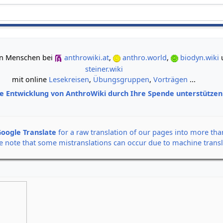
gemeinsam neue Wege der Erkenntnis gehen
 von Menschen bei
anthrowiki.at
,
anthro.world
,
biodyn.wiki
steiner.wiki
mit online
Lesekreisen
,
Übungsgruppen
,
Vorträgen
...
ie Entwicklung von AnthroWiki durch Ihre Spende unterstütze
oogle Translate
for a raw translation of our pages into more th
e note that some mistranslations can occur due to machine transl
Alle Banner auf einen Klick
Rudolf Steiner: Der Seel
12. September 2026,