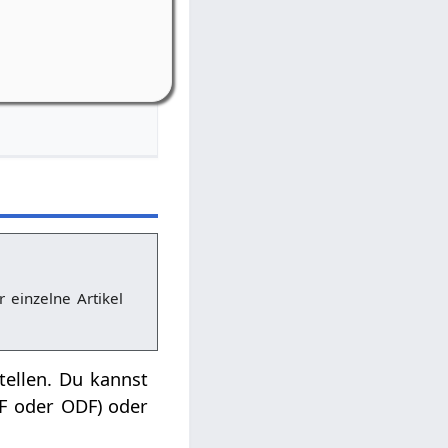
-Riedelbach
bach, Weiherstr. 16
r einzelne Artikel
tellen. Du kannst
DF oder ODF) oder