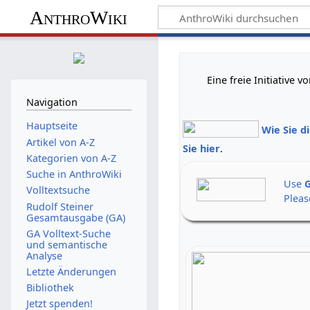
AnthroWiki
Eine freie Initiative
Navigation
Hauptseite
Wie Sie d
Artikel von A-Z
Sie hier
.
Kategorien von A-Z
Suche in AnthroWiki
Use
G
Volltextsuche
Pleas
Rudolf Steiner
Gesamtausgabe (GA)
GA Volltext-Suche
und semantische
Analyse
Letzte Änderungen
Bibliothek
Jetzt spenden!