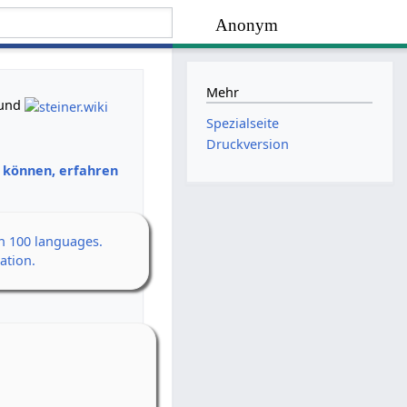
Anonym
Mehr
und
Spezialseite
Druckversion
n können, erfahren
an 100 languages.
ation.
en Erwachen
h
 14