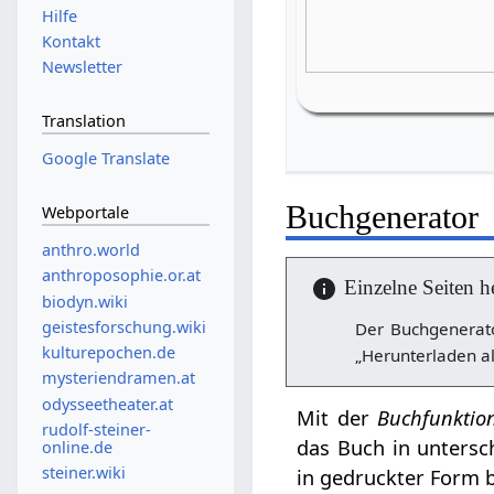
Hilfe
Kontakt
Newsletter
Translation
Google Translate
Buchgenerator
Webportale
anthro.world
anthroposophie.or.at
Einzelne Seiten h
biodyn.wiki
geistesforschung.wiki
Der Buchgenerato
kulturepochen.de
„Herunterladen al
mysteriendramen.at
odysseetheater.at
Mit der
Buchfunktio
rudolf-steiner-
das Buch in untersc
online.de
steiner.wiki
in gedruckter Form b