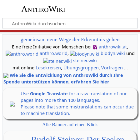
AnthroWiki
gemeinsam neue Wege der Erkenntnis gehen
Eine freie Initiative von Menschen bei
anthrowiki.at
,
anthro.world
,
biodyn.wiki
und
steiner.wiki
mit online
Lesekreisen
,
Übungsgruppen
,
Vorträgen
...
Wie Sie die Entwicklung von AnthroWiki durch Ihre
Spende unterstützen können, erfahren Sie hier
.
Use
Google Translate
for a raw translation of our
pages into more than 100 languages.
Please note that some mistranslations can occur due
to machine translation.
Alle Banner auf einen Klick
Rudolf Steiner: Der Seelen