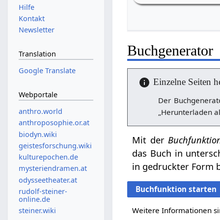
Hilfe
Kontakt
Newsletter
Buchgenerator
Translation
Google Translate
Einzelne Seiten h
Webportale
Der Buchgenerato
anthro.world
„Herunterladen al
anthroposophie.or.at
biodyn.wiki
Mit der
Buchfunktio
geistesforschung.wiki
das Buch in untersc
kulturepochen.de
in gedruckter Form b
mysteriendramen.at
odysseetheater.at
Buchfunktion starten
rudolf-steiner-
online.de
Weitere Informationen si
steiner.wiki