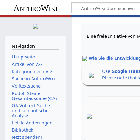
AnthroWiki
Eine freie Initiative vo
Navigation
Hauptseite
Wie Sie die Entwicklun
Artikel von A-Z
Use
Google Tran
Kategorien von A-Z
Please note that 
Suche in AnthroWiki
Volltextsuche
Rudolf Steiner
Gesamtausgabe (GA)
GA Volltext-Suche
und semantische
Analyse
Letzte Änderungen
Bibliothek
Jetzt spenden!