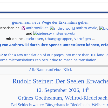
gemeinsam neue Wege der Erkenntnis gehen
n Menschen bei
anthrowiki.at
,
anthro.world
,
und
steiner.wiki
mit online
Lesekreisen
,
Übungsgruppen
,
Vorträgen
...
g von AnthroWiki durch Ihre Spende unterstützen können, erfa
slate
for a raw translation of our pages into more than 100 langu
some mistranslations can occur due to machine translation.
Alle Banner auf einen Klick
Rudolf Steiner: Der Seelen Erwach
h
12. September 2026, 14
Grünes Goetheanum, Weilrod-Riedelbach
Bei Schlechtwetter: Bürgerhaus in Riedelbach, Weiherstr