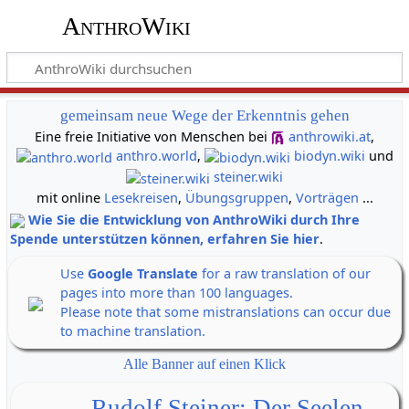
AnthroWiki
gemeinsam neue Wege der Erkenntnis gehen
Eine freie Initiative von Menschen bei
anthrowiki.at
,
anthro.world
,
biodyn.wiki
und
steiner.wiki
mit online
Lesekreisen
,
Übungsgruppen
,
Vorträgen
...
Wie Sie die Entwicklung von AnthroWiki durch Ihre
Spende unterstützen können, erfahren Sie hier
.
Use
Google Translate
for a raw translation of our
pages into more than 100 languages.
Please note that some mistranslations can occur due
to machine translation.
Alle Banner auf einen Klick
Rudolf Steiner: Der Seelen