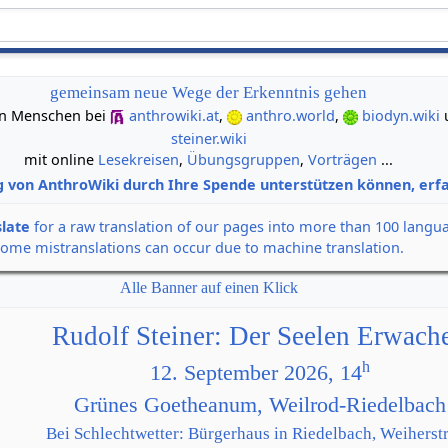
gemeinsam neue Wege der Erkenntnis gehen
 von Menschen bei
anthrowiki.at
,
anthro.world
,
biodyn.wiki
steiner.wiki
mit online
Lesekreisen
,
Übungsgruppen
,
Vorträgen
...
g von AnthroWiki durch Ihre Spende unterstützen können, erfa
slate
for a raw translation of our pages into more than 100 langu
some mistranslations can occur due to machine translation.
Alle Banner auf einen Klick
Rudolf Steiner: Der Seelen Erwach
h
12. September 2026, 14
Grünes Goetheanum, Weilrod-Riedelbach
Bei Schlechtwetter: Bürgerhaus in Riedelbach, Weiherstr