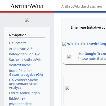
AnthroWiki
Eine freie Initiative
Navigation
Hauptseite
Wie Sie die Entwicklun
Artikel von A-Z
Use
Google Tran
Kategorien von A-Z
Please note that 
Suche in AnthroWiki
Volltextsuche
Rudolf Steiner
Gesamtausgabe (GA)
GA Volltext-Suche
und semantische
Analyse
Letzte Änderungen
Bibliothek
Jetzt spenden!