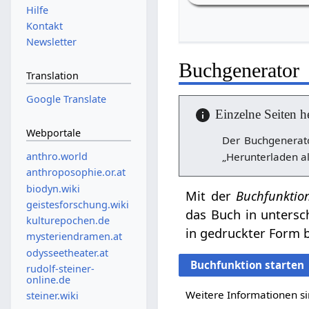
Hilfe
Kontakt
Newsletter
Buchgenerator
Translation
Google Translate
Einzelne Seiten h
Webportale
Der Buchgenerato
„Herunterladen al
anthro.world
anthroposophie.or.at
biodyn.wiki
Mit der
Buchfunktio
geistesforschung.wiki
das Buch in untersc
kulturepochen.de
in gedruckter Form b
mysteriendramen.at
odysseetheater.at
Buchfunktion starten
rudolf-steiner-
online.de
Weitere Informationen si
steiner.wiki